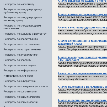
Анализ издержек обращения в торго
Анализ издержек обращения в торговле
Рефераты по маркетингу
характеристика предприятия 2. Эконо
Рефераты по международному
публичному праву
Анализ конъюнктуры рынка услуг го
Анализ конъюнктуры рынка услуг г
Рефераты по международному
ПО ВЫСШЕМУ ОБРАЗОВАНИЮ РОССИЙС
частному праву
Рефераты по международным
Анализ качества продукции на конк
отношениям
Анализ качества продукции на конкур
качества продукции на конкурентоспо
Рефераты по культуре и искусству
Рефераты по кредитованию
Анализ организационно-технически
заработной платы
Рефераты по естествознанию
Анализ организационно-технических и
Рефераты по истории техники
платы Государственная академия сфе
Рефераты по журналистике
Анализ и методы оценки конкуренто
Рефераты по зоологии
в Н. Новгороде)
Анализ и методы оценки конкурентосп
Рефераты по инвестициям
Новгороде) Российская академия госуд
Рефераты по информатике
Анализ организационно-техническог
Исторические личности
Анализ организационно-технического у
господарську діяльність………………………
Рефераты по кибернетике
Рефераты по коммуникации и связи
Анализ положения в Вольманском л
Анализ положения в Вольманском л
Рефераты по косметологии
сведения о продукции предприятия (ви
Рефераты по криминалистике
Анализ инвестиционной привлекател
Рефераты по криминологии
Анализ инвестиционной привлекатель
образования Российской Федерации Г