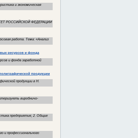
еристика и экономическая
ОМИТЕТ РОССИЙСКОЙ ФЕДЕРАЦИИ
рсовая работа. Тема: «Анализ
овых ресурсов и фонда
рсов и фонда заработной
а полиграфической продукции
фической продукции в Н.
рактеризують виробничо-
ика предприятия; 2. Общие
го и профессионального