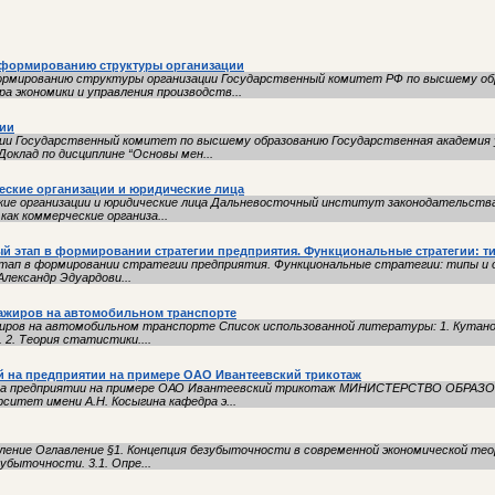
 формированию структуры организации
ормированию структуры организации Государственный комитет РФ по высшему о
 экономики и управления производств...
гии
ии Государственный комитет по высшему образованию Государственная академия 
клад по дисциплине “Основы мен...
еские организации и юридические лица
кие организации и юридические лица Дальневосточный институт законодательства
ак коммерческие организа...
й этап в формировании стратегии предприятия. Функциональные стратегии: ти
этап в формировании стратегии предприятия. Функциональные стратегии: типы и 
Александр Эдуардови...
сажиров на автомобильном транспорте
иров на автомобильном транспорте Список использованной литературы: 1. Кутано
. 2. Теория статистики....
й на предприятии на примере ОАО Ивантеевский трикотаж
й на предприятии на примере ОАО Ивантеевский трикотаж МИНИСТЕРСТВО ОБРАЗ
итет имени А.Н. Косыгина кафедра э...
ние Оглавление §1. Концепция безубыточности в современной экономической теор
убыточности. 3.1. Опре...