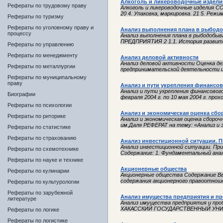
Алкоголь и ликероводочные издели
Рефераты по трудовому праву
Алкоголь и ликероводочные изделия СО
20 4. Упаковка, маркировка. 21 5. Режим
Рефераты по туризму
Рефераты по уголовному праву и
Анализ выполнения плана в рыбод
процессу
Анализ выполнения плана в рыбод
ПРЕДПРИЯТИЯ 2 1.1. История развития
Рефераты по управлению
Рефераты по менеджменту
Анализ деловой активности
Анализ деловой активности Оценка д
Рефераты по металлургии
предпринимательской деятельности и 
Рефераты по муниципальному
праву
Анализ и пути укрепления финанс
Анализ и пути укрепления финансов
Биографии
февраля 2004 г. по 10 мая 2004 г. про
Рефераты по психологии
Анализ и экономическая оценка сбо
Рефераты по риторике
Анализ и экономическая оценка сборо
им.Даля РЕФЕРАТ на тему: «Анализ и э
Рефераты по статистике
Рефераты по страхованию
Анализ инвестиционной ситуации. 
Анализ инвестиционной ситуации. Пр
Рефераты по схемотехнике
Содержание: 1. Фундаментальный анали
Рефераты по науке и технике
Акционерные общества
Рефераты по кулинарии
Акционерные общества Содержание Введение
содержания акционерного правоотношен
Рефераты по культурологии
Рефераты по зарубежной
Анализ имущества предприятия и п
литературе
Анализ имущества предприятия и 
ХАКАССКИЙ ГОСУДАРСТВЕННЫЙ УНИВ
Рефераты по логике
Рефераты по логистике