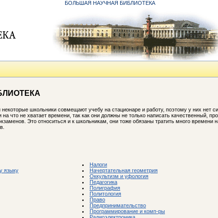
БОЛЬШАЯ НАУЧНАЯ БИБЛИОТЕКА
БЛИОТЕКА
некоторые школьники совмещают учебу на стационаре и работу, поэтому у них нет си
и на что не хватает времени, так как они должны не только написать качественный, п
экзаменов. Это относиться и к школьникам, они тоже обязаны тратить много времени 
в.
Налоги
у языку
Начертательная геометрия
Оккультизм и уфология
Педагогика
Полиграфия
Политология
Право
Предпринимательство
Программирование и комп-ры
Радиоэлектроника