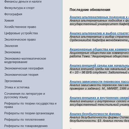
Финансы деньги и налоги
Физкультура и спорт
Последние обновления
Фотография
Анализ альтернативных подходов к
Химия
Анализ альтернативных подходов к ф
государственный университет Кафедра
Хозяйственное право
Цифровые устройства
Анализ альтернатив и выбор страте
Анализ альтернатив и выбор стратег
Экологическое право
Орджоникидзе Кафедра менеджмента До
Экология
Акционерные общества как коммерч
Экономика
Акционерные общества как коммерчес
работа Тема: “Акционерные общества к
Экономико-математическое
моделирование
Анализ внешней среды как начальны
Экономическая география
Анализ внешней среды как начальный 
4 – 10 – 98 БУБ студент: Заболотный 
Экономическая теория
Эргономика
Анализ зависимости перевозок пас
Анализ зависимости перевозок пассаж
Этика и эстетика
примерах и задачах). М., МИИВТ, 1986 г
Сочинения по литературе и
русскому языку
Анализ внешних и внутренних связе
Анализ внешних и внутренних связе
Рефераты по теории государства и
государственный текстильный универс
права
Рефераты по теории организации
Анализ безубыточности фирмы
Анализ безубыточности фирмы Оглавле
Рефераты по теплотехнике
безубыточности. §3. Анализ точки без
Рефераты по товароведению