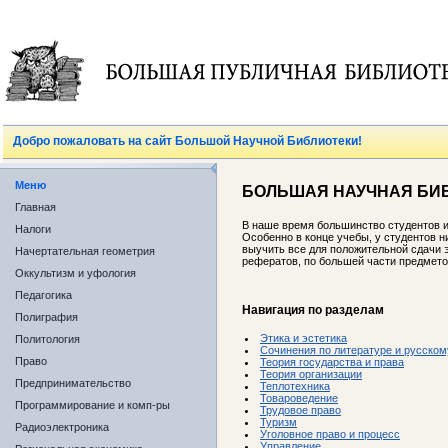
Добро пожаловать на сайт Большой Научной Библиотеки!
Меню
БОЛЬШАЯ НАУЧНАЯ БИ
Главная
В наше время большинство студентов и 
Налоги
Особенно в конце учебы, у студентов н
выучить все для положительной сдачи 
Начертательная геометрия
рефератов, по большей части предмето
Оккультизм и уфология
Педагогика
Навигация по разделам
Полиграфия
Этика и эстетика
Политология
Сочинения по литературе и русском
Право
Теория государства и права
Теория организации
Предпринимательство
Теплотехника
Товароведение
Программирование и комп-ры
Трудовое право
Туризм
Радиоэлектроника
Уголовное право и процесс
Управление