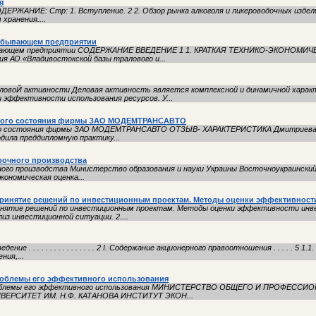
я
ДЕРЖАНИЕ: Стр: 1. Вступление. 2 2. Обзор рынка алкоголя и ликероводочных изделий
 хранения....
обывающем предприятии
обывающем предприятии СОДЕРЖАНИЕ ВВЕДЕНИЕ 1 1. КРАТКАЯ ТЕХНИКО-ЭКОНОМИ
 АО «Владивостокской базы тралового и...
еловоЙ активности Деловая активность является комплексной и динамичной хара
эффективности использования ресурсов. У...
ового состояния фирмы ЗАО МОДЕМТРАНСАВТО
ого состояния фирмы ЗАО МОДЕМТРАНСАВТО ОТЗЫВ- ХАРАКТЕРИСТИКА Дмитриева Е
ходила преддипломную практику...
рочного производства
чного производства Министерство образования и науки Украины Восточноукраинск
кономическая оценка...
Принятие решений по инвестиционным проектам. Методы оценки эффективност
инятие решений по инвестиционным проектам. Методы оценки эффективности инв
з инвестиционной ситуации. 2....
 . . . . . . . . . . . . . . . . 2 I. Содержание акционерного правоотношения . . . . . 5
ия,...
роблемы его эффективного использования
проблемы его эффективного использования МИНИСТЕРСТВО ОБЩЕГО И ПРОФЕС
ЕРСИТЕТ ИМ. Н.Ф. КАТАНОВА ИНСТИТУТ ЭКОН...