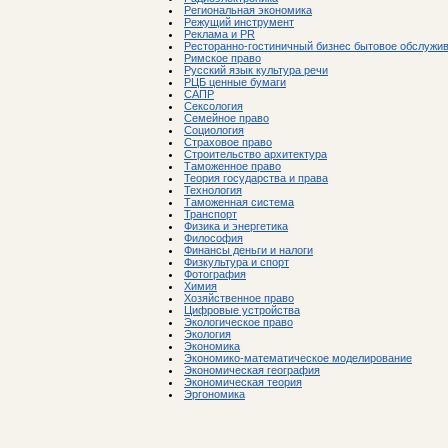
Региональная экономика
Режущий инструмент
Реклама и PR
Ресторанно-гостиничный бизнес бытовое обслужи
Римское право
Русский язык культура речи
РЦБ ценные бумаги
САПР
Сексология
Семейное право
Социология
Страховое право
Строительство архитектура
Таможенное право
Теория государства и права
Технология
Таможенная система
Транспорт
Физика и энергетика
Философия
Финансы деньги и налоги
Физкультура и спорт
Фотография
Химия
Хозяйственное право
Цифровые устройства
Экологическое право
Экология
Экономика
Экономико-математическое моделирование
Экономическая география
Экономическая теория
Эргономика