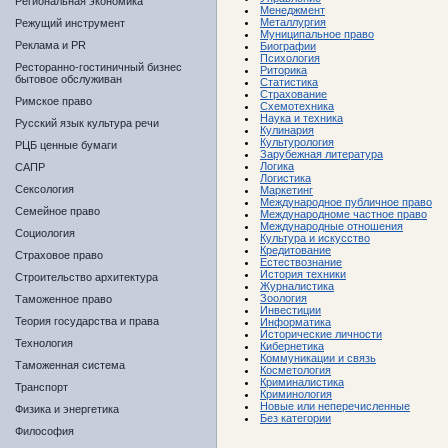
Региональная экономика
Менеджмент
Металлургия
Режущий инструмент
Муниципальное право
Реклама и PR
Биографии
Психология
Ресторанно-гостиничный бизнес
Риторика
бытовое обслуживан
Статистика
Страхование
Римское право
Схемотехника
Наука и техника
Русский язык культура речи
Кулинария
Культурология
РЦБ ценные бумаги
Зарубежная литература
Логика
САПР
Логистика
Сексология
Маркетинг
Международное публичное право
Семейное право
Международноме частное право
Международные отношения
Социология
Культура и искусство
Кредитование
Страховое право
Естествознание
История техники
Строительство архитектура
Журналистика
Зоология
Таможенное право
Инвестиции
Теория государства и права
Информатика
Исторические личности
Технология
Кибернетика
Коммуникации и связь
Таможенная система
Косметология
Криминалистика
Транспорт
Криминология
Новые или неперечисленные
Физика и энергетика
Без категории
Философия