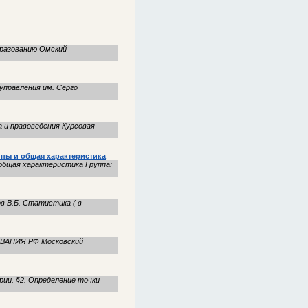
бразованию Омский
управления им. Серго
 и правоведения Курсовая
пы и общая характеристика
общая характеристика Группа:
в В.Б. Статистика ( в
ОВАНИЯ РФ Московский
ии. §2. Определение точки