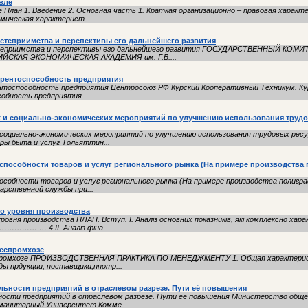
вле
 План 1. Введение 2. Основная часть 1. Краткая организационно – правовая характ
мическая характерист...
степриимства и перспективы его дальнейшего развития
остеприимства и перспективы его дальнейшего развития ГОСУДАРСТВЕННЫЙ К
КАЯ ЭКОНОМИЧЕСКАЯ АКАДЕМИЯ им. Г.В....
урентоспособность предприятия
ентоспособность предприятия Центросоюз РФ Курский Кооперативный Техникум. Ку
собность предприятия...
х и социально-экономических мероприятий по улучшению использования труд
 социально-экономических мероприятий по улучшению использования трудовых ресу
ры быта и услуг Тольяттин...
способности товаров и услуг регионального рынка (На примере производств
особности товаров и услуг регионального рынка (На примере производства полигра
арственной службы при...
о уровня производства
ровня производства ПЛАН. Вступ. І. Аналіз основних показників, які комплексно ха
……… … 4 ІІ. Аналіз фіна...
еспромхозе
еспромхозе ПРОИЗВОДСТВЕННАЯ ПРАКТИКА ПО МЕНЕДЖМЕНТУ 1. Общая характерист
ды прдукции, поставщики,ппотр...
ьности предприятий в отраслевом разрезе. Пути её повышения
ности предприятий в отраслевом разрезе. Пути её повышения Министерство обще
уманитарный Университет Комме...