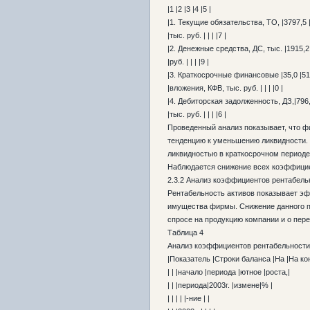
|1 |2 |3 |4 |5 |
|1. Текущие обязательства, ТО, |3797,5 |
|тыс. руб. | | | |7 |
|2. Денежные средства, ДС, тыс. |1915,2 |
|руб. | | | |9 |
|3. Краткосрочные финансовые |35,0 |51,1
|вложения, КФВ, тыс. руб. | | | |0 |
|4. Дебиторская задолженность, ДЗ,|796,7
|тыс. руб. | | | |6 |
Проведенный анализ показывает, что 
тенденцию к уменьшению ликвидности. 
ликвидностью в краткосрочном периоде.
Наблюдается снижение всех коэффицие
2.3.2 Анализ коэффициентов рентабель
Рентабельность активов показывает эф
имущества фирмы. Снижение данного п
спросе на продукцию компании и о пере
Таблица 4
Анализ коэффициентов рентабельности
|Показатель |Строки баланса |На |На ко
| | |начало |периода |ютное |роста,|
| | |периода|2003г. |измене|% |
| | | | |-ние | |