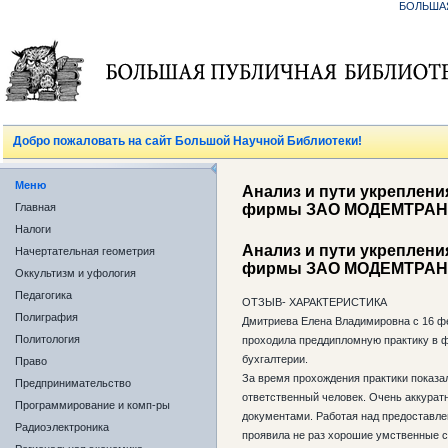
БОЛЬША
Добро пожаловать на сайт Большой Научной Библиотеки!
Меню
Анализ и пути укреплен
Главная
фирмы ЗАО МОДЕМТРА
Налоги
Анализ и пути укреплен
Начертательная геометрия
фирмы ЗАО МОДЕМТРА
Оккультизм и уфология
Педагогика
ОТЗЫВ- ХАРАКТЕРИСТИКА
Полиграфия
Дмитриева Елена Владимировна с 16 фев
Политология
проходила преддипломную практику в 
бухгалтерии.
Право
За время прохождения практики показал
Предпринимательство
ответственный человек. Очень аккуратн
Программирование и комп-ры
документами. Работая над предоставле
Радиоэлектроника
проявила не раз хорошие умственные с