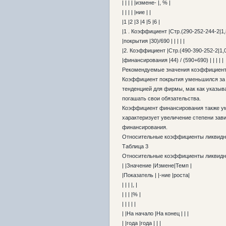
| | | | |измене- |, % |
| | | | |ние | |
|1 |2 |3 |4 |5 |6 |
|1 . Коэффициент |Стр.(290-252-244-2|1,8
|покрытия |30)/690 | | | | |
|2. Коэффициент |Стр.(490-390-252-2|1,06
|финансирования |44) / (590+690) | | | | |
Рекомендуемые значения коэффициента 
Коэффициент покрытия уменьшился за г
тенденцией для фирмы, мак как указы
погашать свои обязательства.
Коэффициент финансирования также ум
характеризует увеличение степени за
финансирования.
Относительные коэффициенты ликвидно
Таблица 3
Относительные коэффициенты ликвидн
| |Значение |Измене|Темп |
|Показатель | |-ние |роста|
| | | |, |
| | | |% |
| | | | |
| |На начало |На конец | | |
| |года |года | | |