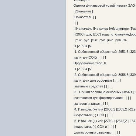
Оценка финансовой устойчивости ЗАО
| |Значение |
|Показатель | |
| | |
| |На начало |На конец |Абсолютное |Тем
| |2003 года, |2003 года, |отклонение,|рос
| |тыс. руб. |тыс. руб. |тыс. руб. |% |
|1 |2 |3 |4 |5 |
|1. Собственный оборотный |2951,6 |3235,
|капитал (СОК) | | | | |
Продолжение табл. 6
|1 |2 |3 |4 |5 |
|2. Собственный оборотный |3056,6 |3392,
|капитал и долгосрочные | | | | |
|заемные средства | | | | |
|3 . Общая величина основных|6854,1 |10
|источников для формирования| | | | |
|запасов и затрат | | | | |
|4. Излишек (+) или |2605,1 |2385,2 |-219,
|недостаток (-) СОК | | | | |
|5. Излишек (+) или |2710,1 |2542,2 |-167,
|недостаток (-) СОК и | | | | |
|долгосрочных заемных | | | | |