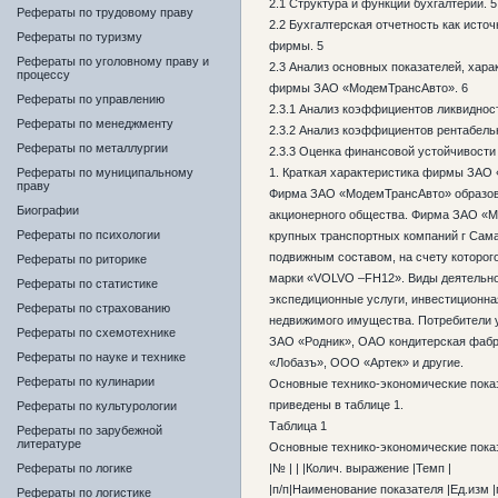
2.1 Структура и функции бухгалтерии. 5
Рефераты по трудовому праву
2.2 Бухгалтерская отчетность как исто
Рефераты по туризму
фирмы. 5
Рефераты по уголовному праву и
2.3 Анализ основных показателей, хар
процессу
фирмы ЗАО «МодемТрансАвто». 6
Рефераты по управлению
2.3.1 Анализ коэффициентов ликвиднос
Рефераты по менеджменту
2.3.2 Анализ коэффициентов рентабель
Рефераты по металлургии
2.3.3 Оценка финансовой устойчивост
Рефераты по муниципальному
1. Краткая характеристика фирмы ЗАО
праву
Фирма ЗАО «МодемТрансАвто» образова
Биографии
акционерного общества. Фирма ЗАО «М
Рефераты по психологии
крупных транспортных компаний г Сам
подвижным составом, на счету которог
Рефераты по риторике
марки «VOLVO –FH12». Виды деятельно
Рефераты по статистике
экспедиционные услуги, инвестиционна
Рефераты по страхованию
недвижимого имущества. Потребители у
Рефераты по схемотехнике
ЗАО «Родник», ОАО кондитерская фаб
Рефераты по науке и технике
«Лобазъ», ООО «Артек» и другие.
Рефераты по кулинарии
Основные технико-экономические пок
приведены в таблице 1.
Рефераты по культурологии
Таблица 1
Рефераты по зарубежной
литературе
Основные технико-экономические пок
Рефераты по логике
|№ | | |Колич. выражение |Темп |
|п/п|Наименование показателя |Ед.изм |
Рефераты по логистике