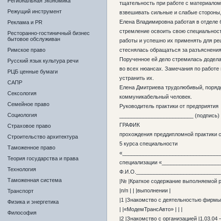
Региональная экономика
тщательность при работе с материалом,
Режущий инструмент
взвешивать сильные и слабые стороны,
Елена Владимировна работая в отделе 
Реклама и PR
стремление освоить свою специальност
Ресторанно-гостиничный бизнес
бытовое обслуживан
работы и успешно их применять для ре
Римское право
стеснялась обращаться за разъяснени
Порученное ей дело стремилась додела
Русский язык культура речи
во всех нюансах. Замечания по работе
РЦБ ценные бумаги
устранить их.
САПР
Елена Дмитриева трудолюбивый, поряд
Сексология
коммуникабельный человек.
Семейное право
Руководитель практики от предприятия
Социология
_________________________ (подпись)
ГРАФИК
Страховое право
прохождения преддипломной практики 
Строительство архитектура
5 курса специальности
Таможенное право
«_________________________________
Теория государства и права
специализации «___________________
Технология
Ф.И.О.____________________________
Таможенная система
|№ |Краткое содержание выполняемой р
|п/п | | |выполнении |
Транспорт
|1 |Знакомство с деятельностью фирмы З
Физика и энергетика
| |«МодемТрансАвто» | | |
Философия
|2 |Знакомство с организацией |1.03.04 – 