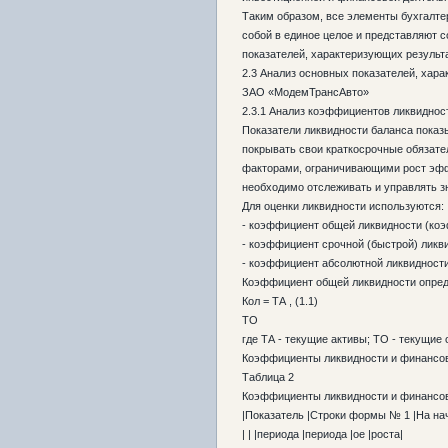
Таким образом, все элементы бухгалте
собой в единое целое и представляют 
показателей, характеризующих результ
2.3 Анализ основных показателей, ха
ЗАО «МодемТрансАвто»
2.3.1 Анализ коэффициентов ликвиднос
Показатели ликвидности баланса пока
покрывать свои краткосрочные обязате
факторами, ограничивающими рост эф
необходимо отслеживать и управлять з
Для оценки ликвидности используются:
- коэффициент общей ликвидности (ко
- коэффициент срочной (быстрой) ликв
- коэффициент абсолютной ликвидност
Коэффициент общей ликвидности опре
Кол = ТА , (1.1)
ТО
где ТА - текущие активы; ТО - текущие
Коэффициенты ликвидности и финансов
Таблица 2
Коэффициенты ликвидности и финансов
|Показатель |Строки формы № 1 |На нач
| | |периода |периода |ое |роста|