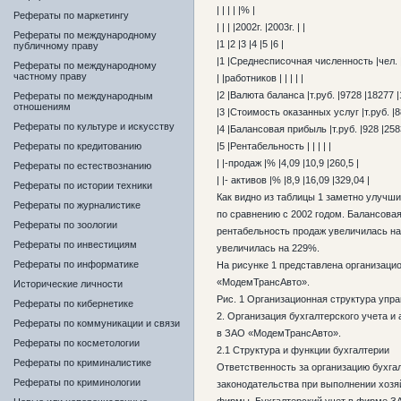
| | | | |% |
Рефераты по маркетингу
| | | |2002г. |2003г. | |
Рефераты по международному
|1 |2 |3 |4 |5 |6 |
публичному праву
|1 |Среднесписочная численность |чел. |4
Рефераты по международному
частному праву
| |работников | | | | |
|2 |Валюта баланса |т.руб. |9728 |18277 |
Рефераты по международным
отношениям
|3 |Стоимость оказанных услуг |т.руб. |8
Рефераты по культуре и искусству
|4 |Балансовая прибыль |т.руб. |928 |2583
Рефераты по кредитованию
|5 |Рентабельность | | | | |
| |-продаж |% |4,09 |10,9 |260,5 |
Рефераты по естествознанию
| |- активов |% |8,9 |16,09 |329,04 |
Рефераты по истории техники
Как видно из таблицы 1 заметно улуч
Рефераты по журналистике
по сравнению с 2002 годом. Балансова
Рефераты по зоологии
рентабельность продаж увеличилась на
Рефераты по инвестициям
увеличилась на 229%.
Рефераты по информатике
На рисунке 1 представлена организаци
«МодемТрансАвто».
Исторические личности
Рис. 1 Организационная структура уп
Рефераты по кибернетике
2. Организация бухгалтерского учета и
Рефераты по коммуникации и связи
в ЗАО «МодемТрансАвто».
Рефераты по косметологии
2.1 Структура и функции бухгалтерии
Рефераты по криминалистике
Ответственность за организацию бухга
Рефераты по криминологии
законодательства при выполнении хозя