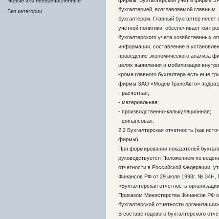
фирмы. Бухгалтерский учет в фирме 
Новые или неперечисленные
бухгалтерией, возглавляемой главным
Без категории
бухгалтером. Главный бухгалтер несет
учетной политики, обеспечивает контро
бухгалтерского учета хозяйственных о
информации, составление в установлен
проведение экономического анализа фи
целях выявления и мобилизации внутр
кроме главного бухгалтера есть еще тр
фирмы ЗАО «МодемТрансАвто» подразд
- расчетная;
- материальная;
- производственно-калькуляционная;
- финансовая.
2.2 Бухгалтерская отчетность (как ист
фирмы).
При формировании показателей бухгал
руководствуется Положением по ведени
отчетности в Российской Федерации, 
Финансов РФ от 29 июля 1998г. № 34Н,
«Бухгалтерская отчетность организации
Приказом Министерства Финансов РФ от
бухгалтерской отчетности организации»
В составе годового бухгалтерского от