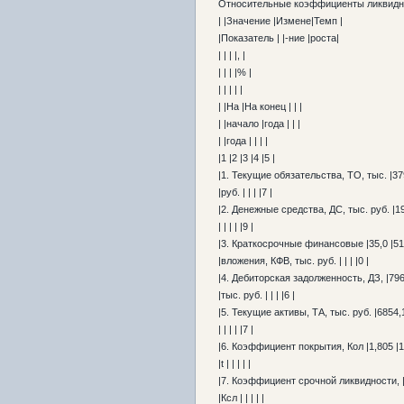
Относительные коэффициенты ликвидн
| |Значение |Измене|Темп |
|Показатель | |-ние |роста|
| | | |, |
| | | |% |
| | | | |
| |На |На конец | | |
| |начало |года | | |
| |года | | | |
|1 |2 |3 |4 |5 |
|1. Текущие обязательства, ТО, тыс. |379
|руб. | | | |7 |
|2. Денежные средства, ДС, тыс. руб. |191
| | | | |9 |
|3. Краткосрочные финансовые |35,0 |51,1
|вложения, КФВ, тыс. руб. | | | |0 |
|4. Дебиторская задолженность, ДЗ, |796,
|тыс. руб. | | | |6 |
|5. Текущие активы, ТА, тыс. руб. |6854,1
| | | | |7 |
|6. Коэффициент покрытия, Кол |1,805 |1,
|t | | | | |
|7. Коэффициент срочной ликвидности, |0
|Ксл | | | | |