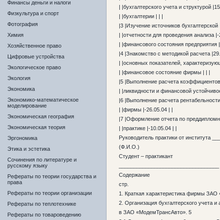
Финансы деньги и налоги
| |бухгалтерского учета и структурой |15.
Физкультура и спорт
| |бухгалтерии | | |
Фотография
|3 |Изучение источников бухгалтерской |1
Химия
| |отчетности для проведения анализа |-2
| |финансового состояния предприятия | 
Хозяйственное право
|4 |Знакомство с методикой расчета |29.0
Цифровые устройства
| |основных показателей, характеризующи
Экологическое право
| |финансовое состояние фирмы | | |
Экология
|5 |Выполнение расчета коэффициентов |
Экономика
| |ликвидности и финансовой устойчивост
Экономико-математическое
|6 |Выполнение расчета рентабельности |
моделирование
| |фирмы |-26.05.04 | |
Экономическая география
|7 |Оформление отчета по преддипломной
Экономическая теория
| |практике |-10.05.04 | |
Руководитель практики от института _
Эргономика
(Ф.И.О.)
Этика и эстетика
Студент – практикант
Сочинения по литературе и
русскому языку
__________________________________ 
Содержание
Рефераты по теории государства и
права
стр.
Рефераты по теории организации
1. Краткая характеристика фирмы ЗАО
2. Организация бухгалтерского учета и
Рефераты по теплотехнике
в ЗАО «МодемТрансАвто». 5
Рефераты по товароведению