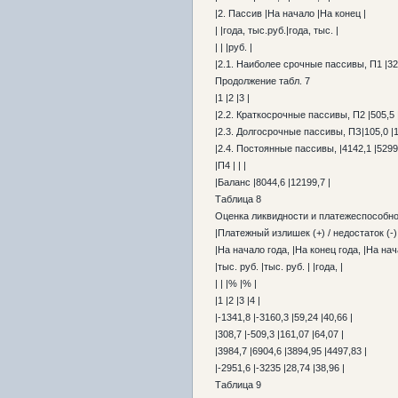
|2. Пассив |На начало |На конец |
| |года, тыс.руб.|года, тыс. |
| | |руб. |
|2.1. Наиболее срочные пассивы, П1 |329
Продолжение табл. 7
|1 |2 |3 |
|2.2. Краткосрочные пассивы, П2 |505,5 |
|2.3. Долгосрочные пассивы, ПЗ|105,0 |1
|2.4. Постоянные пассивы, |4142,1 |5299,
|П4 | | |
|Баланс |8044,6 |12199,7 |
Таблица 8
Оценка ликвидности и платежеспособ
|Платежный излишек (+) / недостаток (-
|На начало года, |На конец года, |На нач
|тыс. руб. |тыс. руб. | |года, |
| | |% |% |
|1 |2 |3 |4 |
|-1341,8 |-3160,3 |59,24 |40,66 |
|308,7 |-509,3 |161,07 |64,07 |
|3984,7 |6904,6 |3894,95 |4497,83 |
|-2951,6 |-3235 |28,74 |38,96 |
Таблица 9