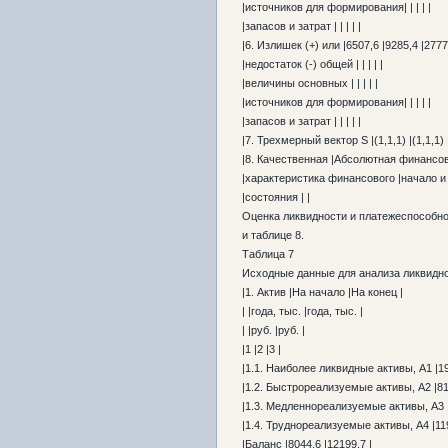
|источников для формирования| | | | |
|запасов и затрат | | | | |
|6. Излишек (+) или |6507,6 |9285,4 |2777
|недостаток (-) общей | | | | |
|величины основных | | | | |
|источников для формирования| | | | |
|запасов и затрат | | | | |
|7. Трехмерный вектор S |(1,1,1) |(1,1,1) |-
|8. Качественная |Абсолютная финансо
|характеристика финансового |начало и 
|состояния | |
Оценка ликвидности и платежеспособно
и таблице 8.
Таблица 7
Исходные данные для анализа ликвидно
|1. Актив |На начало |На конец |
| |года, тыс. |года, тыс. |
| |руб. |руб. |
|1 |2 |3 |
|1.1. Наиболее ликвидные активы, А1 |19
|1.2. Быстрореализуемые активы, А2 |814
|1.3. Медленнореализуемые активы, A3 |
|1.4. Труднореализуемые активы, А4 |119
|Баланс |8044,6 |12199,7 |