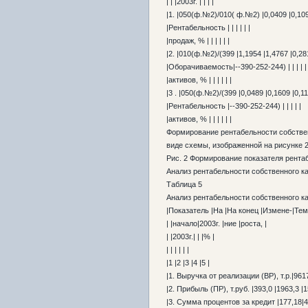
| | |2003г. | | | |
|1. |050(ф.№2)/010( ф.№2) |0,0409 |0,109
|Рентабельность | | | | | |
|продаж, % | | | | | |
|2. |010(ф.№2)/(399 |1,1954 |1,4767 |0,28
|Оборачиваемость|--390-252-244) | | | | |
|активов, % | | | | | |
|3 . |050(ф.№2)/(399 |0,0489 |0,1609 |0,11
|Рентабельность |--390-252-244) | | | | |
|активов, % | | | | | |
Формирование рентабельности собствен
виде схемы, изображенной на рисунке 2
Рис. 2 Формирование показателя рента
Анализ рентабельности собственного ка
Таблица 5
Анализ рентабельности собственного к
|Показатель |На |На конец |Измене-|Тем
| |начало|2003г. |ние |роста, |
| |2003г.| | |% |
| | | | | |
|1 |2 |3 |4 |5 |
|1. Выручка от реализации (ВР), т.р.|9617
|2. Прибыль (ПР), т.руб. |393,0 |1963,3 |1
|3. Сумма процентов за кредит |177,18|45