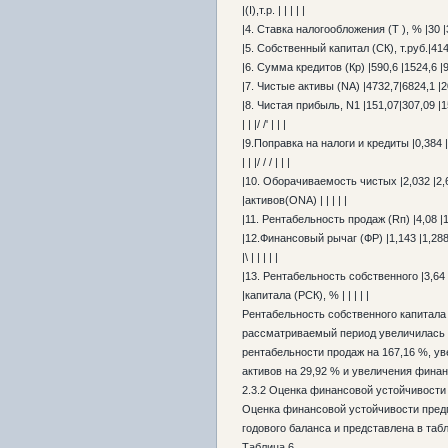
|(I),т.р. | | | | |
|4. Ставка налогообложения (Т ), % |30 |
|5. Собственный капитал (СК), т.руб.|4142
|6. Сумма кредитов (Кр) |590,6 |1524,6 |9
|7. Чистые активы (NA) |4732,7|6824,1 |2
|8. Чистая прибыль, N1 |151,07|307,09 |1
| | |/ /' | | |
|9.Поправка на налоги и кредиты |0,384 |0
| | |/ / / | | |
|10. Оборачиваемость чистых |2,032 |2,6
|активов(ОNA) | | | | |
|11. Рентабельность продаж (Rп) |4,08 |10
|12.Финансовый рычаг (ФР) |1,143 |1,288 
|\ | | | | |
|13. Рентабельность собственного |3,64 |
|капитала (РСК), % | | | | |
Рентабельность собственного капитал
рассматриваемый период увеличилась н
рентабельности продаж на 167,16 %, у
активов на 29,92 % и увеличения финан
2.3.2 Оценка финансовой устойчивост
Оценка финансовой устойчивости пред
годового баланса и представлена в табл
Таблица 6