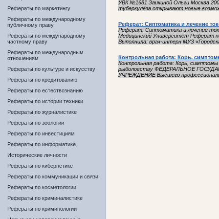
УВК №1681 Заикиной Ольги Москва 200
Рефераты по маркетингу
туберкулёза открывают новые возмож
Рефераты по международному
Реферат: Сиптоматика и лечение то
публичному праву
Реферат: Сиптоматика и лечение ток
Рефераты по международному
Медицинский Университет Реферат на
частному праву
Выполнила: врач-интерн МУЗ «Городска
Рефераты по международным
Контрольная работа: Корь, симптом
отношениям
Контрольная работа: Корь, симптомы 
Рефераты по культуре и искусству
рыболовству ФЕДЕРАЛЬНОЕ ГОСУД
УЧРЕЖДЕНИЕ Высшего профессиональ
Рефераты по кредитованию
Рефераты по естествознанию
Рефераты по истории техники
Рефераты по журналистике
Рефераты по зоологии
Рефераты по инвестициям
Рефераты по информатике
Исторические личности
Рефераты по кибернетике
Рефераты по коммуникации и связи
Рефераты по косметологии
Рефераты по криминалистике
Рефераты по криминологии