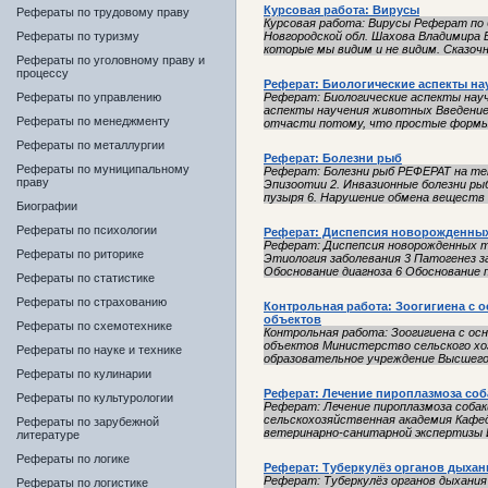
Курсовая работа: Вирусы
Рефераты по трудовому праву
Курсовая работа: Вирусы Реферат по 
Рефераты по туризму
Новгородской обл. Шахова Владимира В
которые мы видим и не видим. Сказочно
Рефераты по уголовному праву и
процессу
Реферат: Биологические аспекты н
Рефераты по управлению
Реферат: Биологические аспекты нау
аспекты научения животных Введени
Рефераты по менеджменту
отчасти потому, что простые формы н
Рефераты по металлургии
Реферат: Болезни рыб
Рефераты по муниципальному
Реферат: Болезни рыб РЕФЕРАТ на тем
праву
Эпизоотии 2. Инвазионные болезни рыб
пузыря 6. Нарушение обмена веществ и
Биографии
Рефераты по психологии
Реферат: Диспепсия новорожденных
Реферат: Диспепсия новорожденных т
Рефераты по риторике
Этиология заболевания 3 Патогенез з
Обоснование диагноза 6 Обоснование п
Рефераты по статистике
Рефераты по страхованию
Контрольная работа: Зоогигиена с
объектов
Рефераты по схемотехнике
Контрольная работа: Зоогигиена с о
объектов Министерство сельского хо
Рефераты по науке и технике
образовательное учреждение Высшего 
Рефераты по кулинарии
Реферат: Лечение пироплазмоза соб
Рефераты по культурологии
Реферат: Лечение пироплазмоза соба
сельскохозяйственная академия Кафед
Рефераты по зарубежной
ветеринарно-санитарной экспертизы
литературе
Рефераты по логике
Реферат: Туберкулёз органов дыхан
Реферат: Туберкулёз органов дыхания
Рефераты по логистике