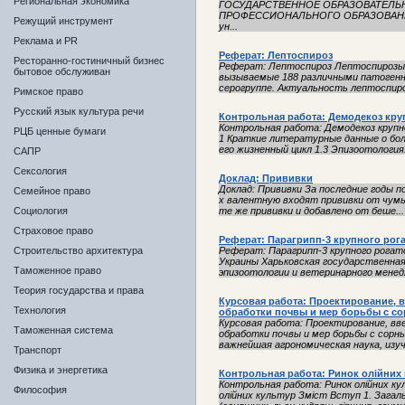
Региональная экономика
ГОСУДАРСТВЕННОЕ ОБРАЗОВАТЕЛЬ
ПРОФЕССИОНАЛЬНОГО ОБРАЗОВАНИЯ 
Режущий инструмент
ун...
Реклама и PR
Реферат: Лептоспироз
Ресторанно-гостиничный бизнес
Реферат: Лептоспироз Лептоспирозы
бытовое обслуживан
вызываемые 188 различными патогенн
серогруппе. Актуальность лептоспиро
Римское право
Русский язык культура речи
Контрольная работа: Демодекоз круп
Контрольная работа: Демодекоз крупн
РЦБ ценные бумаги
1 Краткие литературные данные о боле
его жизненный цикл 1.3 Эпизоотология.
САПР
Сексология
Доклад: Прививки
Доклад: Прививки За последние годы п
Семейное право
х валентную входят прививки от чумы
Социология
те же прививки и добавлено от беше...
Страховое право
Реферат: Парагрипп-3 крупного рога
Строительство архитектура
Реферат: Парагрипп-3 крупного рога
Украины Харьковская государственна
Таможенное право
эпизоотологии и ветеринарного мене
Теория государства и права
Курсовая работа: Проектирование, 
Технология
обработки почвы и мер борьбы с с
Курсовая работа: Проектирование, вв
Таможенная система
обработки почвы и мер борьбы с сор
важнейшая агрономическая наука, изуч
Транспорт
Физика и энергетика
Контрольная работа: Ринок олійних 
Контрольная работа: Ринок олійних к
Философия
олійних культур Зміст Вступ 1. Загал