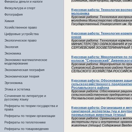
(соняшник, льон-кудряш, гірчиця, озимий
Финансы деньги и налоги
Физкультура и спорт
Курсовая работа: Технология воспр
молодняка
Фотография
Курсовая работа: Технология воспро
молодняка Министерство образования
Химия
Государственный Университет им. Яро
Хозяйственное право
Курсовая работа: Технология кормл
Цифровые устройства
коров
Экологическое право
Курсовая работа: Технология кормлен
МИНИСТЕРСТВО ОБРАЗОВАНИЯ И НА
Экология
СЕРГИЕВСКИЙ ЗООВЕТЕРИНАРНЫЙ ТЕ
Экономика
Курсовая работа: Мероприятия по 
Экономико-математическое
колхозе "Суворовский" Дивеевског
моделирование
Курсовая работа: Мероприятия по про
Суворовский Дивеевского района Ни
Экономическая география
СЕЛЬСКОГО ХОЗЯЙСТВА РОССИЙСКО
Экономическая теория
Курсовая работа: Обоснование рац
Эргономика
сельскохозяйственного предприятия
Рославльского района
Этика и эстетика
Курсовая работа: Обоснование рацио
сельскохозяйственного предприятия н
Сочинения по литературе и
Рославльского района Министерство с
русскому языку
Рефераты по теории государства и
Курсовая работа: Организация и ме
права
санитарной экспертизы туш и внутр
промысловых животных (птицы)
Рефераты по теории организации
Курсовая работа: Организация и мето
экспертизы туш и внутренних органо
Рефераты по теплотехнике
животных (птицы) Содержание Введени
Рефераты по товароведению