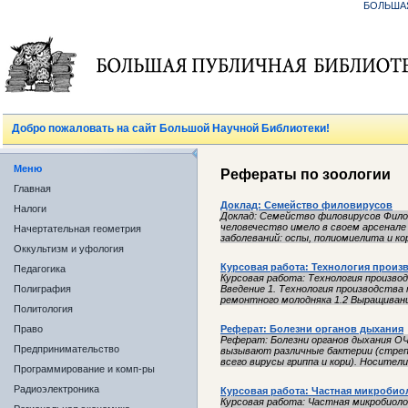
БОЛЬША
Добро пожаловать на сайт Большой Научной Библиотеки!
Меню
Рефераты по зоологии
Главная
Доклад: Семейство филовирусов
Налоги
Доклад: Семейство филовирусов Фило
человечество имело в своем арсенале
Начертательная геометрия
заболеваний: оспы, полиомиелита и кори
Оккультизм и уфология
Курсовая работа: Технология произ
Педагогика
Курсовая работа: Технология произв
Полиграфия
Введение 1. Технология производства
ремонтного молодняка 1.2 Выращивани
Политология
Право
Реферат: Болезни органов дыхания
Реферат: Болезни органов дыхания
Предпринимательство
вызывают различные бактерии (стрепт
всего вирусы гриппа и кори). Носители
Программирование и комп-ры
Радиоэлектроника
Курсовая работа: Частная микробиол
Курсовая работа: Частная микробиоло