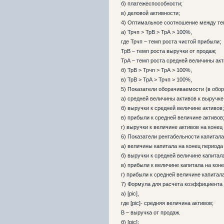
б) платежеспособности;
в) деловой активности;
4) Оптимальное соотношение между те
а) Трчп > ТрВ > ТрА > 100%,
где Трчп – темп роста чистой прибыли;
ТрВ – темп роста выручки от продаж;
ТрА – темп роста средней величины акт
б) ТрВ > Трчп > ТрА > 100%,
в) ТрВ > ТрА > Трчп > 100%,
5) Показатели оборачиваемости (в обо
а) средней величины активов к выручке
б) выручки к средней величине активов;
в) прибыли к средней величине активов
г) выручки к величине активов на конец
6) Показатели рентабельности капитал
а) величины капитала на конец периода
б) выручки к средней величине капитал
в) прибыли к величине капитала на коне
г) прибыли к средней величине капитала
7) Формула для расчета коэффициента 
а) [pic],
где [pic]- средняя величина активов;
В – выручка от продаж.
б) [pic];