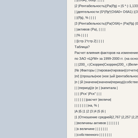
| |(ОбА), обор. | | | |
|2 |Рентабельность|(Ра(Рд) = |Ѕ * (-1,133) 
| |деятельности |Ѕ*(Рд*(ОбА0+ ОбА1) |(3,6
| |(Рд), % | | | |
|3 |Рентабельность|(Ра(ОбА)+ (Ра(Рд) |0,2
| |активов (Ра), | | | |
| |% | | | |
| |[стр.1*стр.2] | | | |
Таблица?
Расчет влияния факторов на изменение
по ЗАО «ЦУМ» за 1999-2000 гг. (на осн
| | |200_ г.|Скоррек|Скоррек|200_ г.|Вел
|№ |Факторы | |тирован|тирован|(отчетн
|п/| |(прошлы|ное |ное |ый |рентабельнос
|п | |й |значени|значени|период)|собстве
| | |период)|е |е | |капитала |
| | | |Рск’ |Рск” | | |
| | | | | | |расчет |величи|
| | | | | | | |на, % |
|А |Б |1 |2 |3 |4 |5 |6 |
|1 |Отношение средней|2,767 |2,257 |2,257
| |величины активов | | | | | | |
| |к величине | | | | | | |
| |собственного | | | | | | |