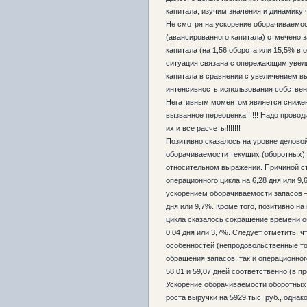
капитала, изучим значения и динамику
Не смотря на ускорение оборачиваемос
(авансированного капитала) отмечено 
капитала (на 1,56 оборота или 15,5% в
ситуация связана с опережающим увел
капитала в сравнении с увеличением вы
интенсивность использования собствен
Негативным моментом является снижен
вызванное переоценка!!!!!! Надо прово
их и все расчеты!!!!!!!
Позитивно сказалось на уровне делово
оборачиваемости текущих (оборотных) а
относительном выражении. Причиной с
операционного цикла на 6,28 дня или 9
ускорением оборачиваемости запасов 
дня или 9,7%. Кроме того, позитивно н
цикла сказалось сокращение времени 
0,04 дня или 3,7%. Следует отметить, 
особенностей (непродовольственные то
обращения запасов, так и операционно
58,01 и 59,07 дней соответственно (в п
Ускорение оборачиваемости оборотных 
роста выручки на 5929 тыс. руб., одна