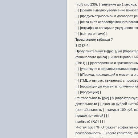
| |гр.5 стр.230). | |значение до 1 месяц
| | | |зрения выгодно увеличение показат
| | | |предусматриваемой в договорах ра
| | | |не за счет несвоевременного погаш
| | | |штрафные санкции и ухудшение от
| | | |контрагентами) |
Продолжение таблицы ?
|1 |2 |3 |4 |
|Продолжительность|[pic] |Дни |Характер
|финансового цикла| | |инвестированный
|(ПФЦ) | | |долгосрочные и краткосрочн
| | | |участвует в финансировании опера
| | | |(Период, проходящий с момента о
| | | |ТМЦ и выплат, связанных с произв
| | | |продукции до момента получения 
| | | |продукцию) |
|Рентабельность |[pic] |% |Характеризу
|деятельности | | |сколько рублей чист
|(рентабельность | | |каждых 100 руб. в
|продаж по чистой | | | |
|прибыли) (Рд) | | | |
|Чистая |[pic] |% |Отражает эффективно
|рентабельность | | |(всего капитала), 