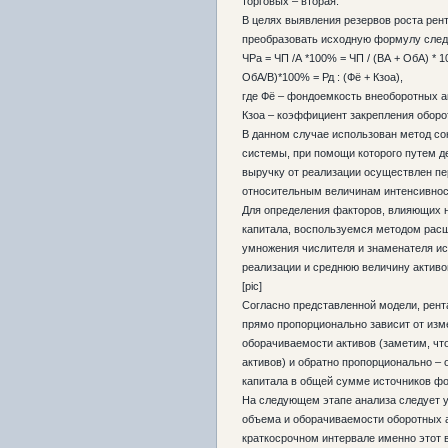
торговых – вторая.
В целях выявления резервов роста рен
преобразовать исходную формулу сле
ЧРа = ЧП /А *100% = ЧП / (ВА + ОбА) * 10
ОбА/В)*100% = Рд : (Фё + Кзоа),
где Фё – фондоемкость внеоборотных а
Кзоа – коэффициент закрепления оборо
В данном случае использован метод с
системы, при помощи которого путем д
выручку от реализации осуществлен пе
относительным величинам интенсивнос
Для определения факторов, влияющих н
капитала, воспользуемся методом рас
умножения числителя и знаменателя ис
реализации и среднюю величину активо
[pic]
Согласно представленной модели, рент
прямо пропорционально зависит от изм
оборачиваемости активов (заметим, чт
активов) и обратно пропорционально – 
капитала в общей сумме источников ф
На следующем этапе анализа следует 
объема и оборачиваемости оборотных а
краткосрочном интервале именно этот 