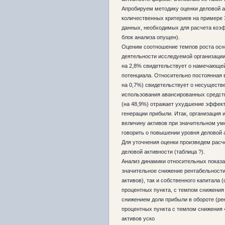
Апробируем методику оценки деловой 
количественных критериев на примере 
данных, необходимых для расчета коэ
блок анализа опущен).
Оценим соотношение темпов роста осн
деятельности исследуемой организаци
на 2,8% свидетельствует о намечающе
потенциала. Относительно постоянная 
на 0,7%) свидетельствует о несущест
использования авансированных средст
(на 48,9%) отражает ухудшение эффект
генерации прибыли. Итак, организация 
величину активов при значительном ум
говорить о повышении уровня деловой 
Для уточнения оценки произведем расч
деловой активности (таблица ?).
Анализ динамики относительных показа
значительное снижение рентабельности
активов), так и собственного капитала (
процентных пункта, с темпом снижения 
снижением доли прибыли в обороте (рен
процентных пункта с темпом снижения 
активов уско