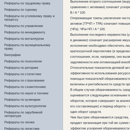
Выполнение второго соотношения (выр
Рефераты по трудовому праву
сравнению с активами) означает ускор
Рефераты по туризму
В / А * 100.
Рефераты по уголовному праву и
Опережающие темпы увеличения чисто
процессу
активов (ТРЧП > ТРА) означают повыше
Рефераты по управлению
(ЧРа): ЧРа=ЧП / А * 100.
Рефераты по менеджменту
Выполнение последнего неравенства (у
Рефераты по металлургии
в динамике) означает расширение имущ
Рефераты по муниципальному
исполнение необходимо обеспечить лиш
праву
краткосрочной перспективе (в пределах
Биографии
соотношения, если, например, оно вы
Рефераты по психологии
задолженности или оптимизацией внеоб
Рефераты по риторике
Относительные показатели деловой акт
эффективности использования ресурсов
Рефераты по статистике
помощью показателей оборачиваемости
Рефераты по страхованию
величины и рентабельности средств орг
Рефераты по схемотехнике
В общем случае оборачиваемость сред
Рефераты по науке и технике
оценивается следующими основными по
Рефераты по кулинарии
оборотов, которое совершают за анали
Рефераты по культурологии
его составляющие) и период оборота – 
один оборот средств.
Рефераты по зарубежной
литературе
Чем быстрее оборачиваются средства, 
Рефераты по логике
продает организация при той же сумме
эффектом ускорения оборачиваемости 
Рефераты по логистике