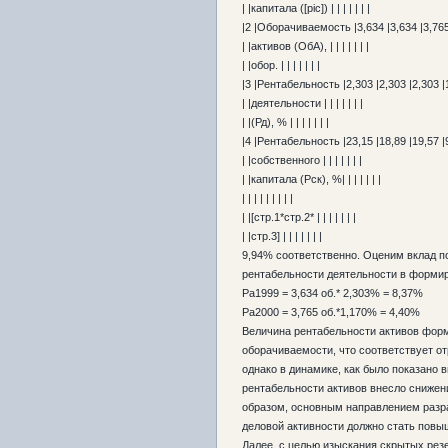
| |капитала ([pic]) | | | | | | |
|2 |Оборачиваемость |3,634 |3,634 |3,765 
| |активов (ОбА), | | | | | | |
| |обор. | | | | | | |
|3 |Рентабельность |2,303 |2,303 |2,303 |1
| |деятельности | | | | | | |
| |(Рд), % | | | | | | |
|4 |Рентабельность |23,15 |18,89 |19,57 |9
| |собственного | | | | | | |
| |капитала (Рск), %| | | | | | |
| | | | | | | | |
| |[стр.1*стр.2* | | | | | | |
| |стр.3] | | | | | | |
9,94% соответственно. Оценим вклад п
рентабельности деятельности в формир
Ра1999 = 3,634 об.* 2,303% = 8,37%
Ра2000 = 3,765 об.*1,170% = 4,40%
Величина рентабельности активов форм
оборачиваемости, что соответствует о
однако в динамике, как было показано 
рентабельности активов внесло снижен
образом, основным направлением разр
деловой активности должно стать повы
Далее, с целью изыскания скрытых рез