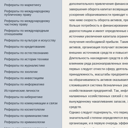
дополнительного привлечения финансовы
Рефераты по маркетингу
завершения оборота капитал возвращае
Рефераты по международному
публичному праву
ускорение оборачиваемости приводит к
чем ниже скорость оборота активов, пр
Рефераты по международному
частному праву
больше потребность в финансировании
Рефераты по международным
дорогостоящим и имеет определенные 
отношениям
источники увеличения капитала ограни
Рефераты по культуре и искусству
получения необходимой прибыли. Таки
Рефераты по кредитованию
активов, организация получает возможн
внешних источников средств и повысит
Рефераты по естествознанию
Длительность нахождения средств в о
Рефераты по истории техники
влиянием ряда разнонаправленных внеш
Рефераты по журналистике
первых следует отнести сферу деятель
Рефераты по зоологии
принадлежность, масштабы предприятия
Рефераты по инвестициям
на оборачиваемость активов оказывают
Рефераты по информатике
сложившаяся система безналичных рас
Исторические личности
хозяйствования предприятий. Так, инф
налаженных хозяйственных связей с по
Рефераты по кибернетике
вынужденному накапливанию запасов, 
Рефераты по коммуникации и связи
средств.
Рефераты по косметологии
Однако следует подчеркнуть, что перио
Рефераты по криминалистике
значительной степени определяется в
Рефераты по криминологии
организации, и в первую очередь эффе