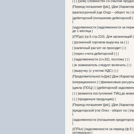
| | | |(или) сложностях со сбытом продук
|Период погашения |[pic], |Дни |Характе
|краткосрочной |где Опдз – оборот по |
|дебиторской |погашению дебиторской 
|
|задолженности |задолженности за пери
до 1 месяца |
|(ППдз) |гр.5 стр.210). Для организаций | 
| |розничной торговли выручка за | | |
| |наличный расчет не проходит | | |
| |через счета дебиторской | | |
| |задолженности (сч.62), поэтому | | |
| |в знаменатель следует включить | | |
| |выручку (с учетом НДС) | | |
|Продолжительность|[pic] |Дни |Характе
|операционного | | |финансовые ресурс
|цикла (ПОЦ) | | |дебиторской задолжен
| | | |момента поступления ТМЦ до мом
| | | |проданную продукцию) |
|Период погашения |[pic], |Дни |Характе
|кредиторской |гле Опкз - оборот по | 
|
|задолженности |погашению кредиторско
|
|(ППкз) |задолженности за период (ф.5 |
оптимально |