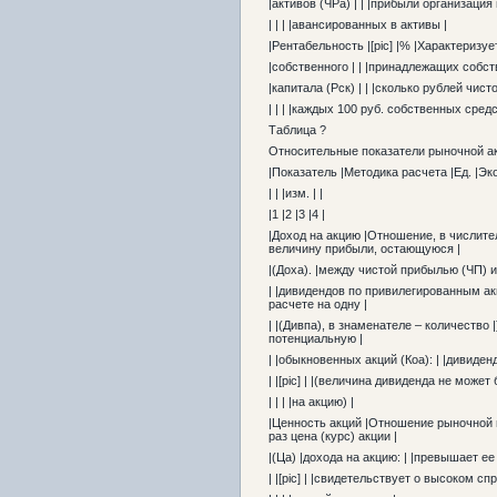
|активов (ЧРа) | | |прибыли организация
| | | |авансированных в активы |
|Рентабельность |[pic] |% |Характеризу
|собственного | | |принадлежащих собст
|капитала (Рск) | | |сколько рублей чис
| | | |каждых 100 руб. собственных средс
Таблица ?
Относительные показатели рыночной ак
|Показатель |Методика расчета |Ед. |Э
| | |изм. | |
|1 |2 |3 |4 |
|Доход на акцию |Отношение, в числите
величину прибыли, остающуюся |
|(Доха). |между чистой прибылью (ЧП) и
| |дивидендов по привилегированным ак
расчете на одну |
| |(Дивпа), в знаменателе – количество
потенциальную |
| |обыкновенных акций (Коа): | |дивиде
| |[pic] | |(величина дивиденда не може
| | | |на акцию) |
|Ценность акций |Отношение рыночной ц
раз цена (курс) акции |
|(Ца) |дохода на акцию: | |превышает е
| |[pic] | |свидетельствует о высоком сп