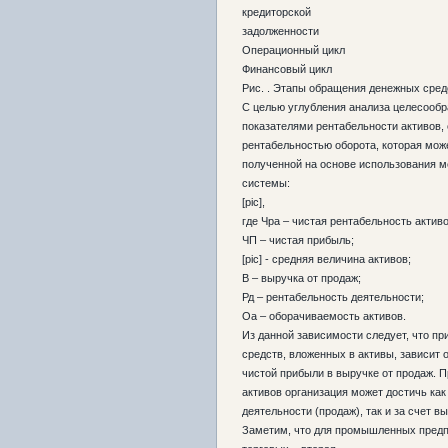
кредиторской
задолженности
Операционный цикл
Финансовый цикл
Рис. . Этапы обращения денежных сред
С целью углубления анализа целесооб
показателями рентабельности активов,
рентабельностью оборота, которая мож
полученной на основе использования 
системы:
[pic],
где Чра – чистая рентабельность активо
ЧП – чистая прибыль;
[pic] - средняя величина активов;
В – выручка от продаж;
Рд – рентабельность деятельности;
Оа – оборачиваемость активов.
Из данной зависимости следует, что пр
средств, вложенных в активы, зависит о
чистой прибыли в выручке от продаж. 
активов организация может достичь как
деятельности (продаж), так и за счет 
Заметим, что для промышленных предпр