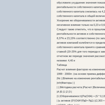
обусловило ухудшение значения показа
рентабельности собственного капитала 
собственного капитала снизилась на 4
собственного капитала в общей велич
Ускорение же оборачиваемости активо
негативное влияние только на 0,23 и 0,
Следует также отметить, что в прошло
рентабельности активов и собственног
8,37% и 23,15% соответственно (по зап
активов компаний колеблется в предел
собственного капитала принято сравнив
ставкой (20-25% для того периода в зав
отчетном же периоде значения рассма
низкими: 4,40 и
Таблица
Расчет влияния факторов на изменение
1999 - 2000гг. (на основе приема диф
|№ | |Влияние на изменение рентабельн
|п/п|Факторы | |
| | |Методика расчета |Расчет |Величина
|А |Б |1 |2 |3 |
|1 |Оборачиваемост|(Ра(ОбА) = |Ѕ * 0,132[
| |ь активов |Ѕ*(ОбА*(Рд0+ Рд1) |(2,303 + 