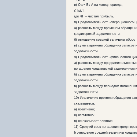
в) Оа = В / А на конец периода ;
г) [pic],
где ЧП – чистая прибыль.
8) Продолжительность операционного ц
а) разность между временем обращени
кредиторской задолженности;
б) отношение средней величины оборот
в) сумма времени обращения запасов и
задолженности.
9) Продолжительность финансового цик
а) разность между продолжительностью
погашения кредиторской задолженности
б) сумма времени обращения запасов и
задолженности.
в) разность между периодом погашения
задолженности.
10) Увеличение времени обращения зап
сказывается:
а) позитивно;
б) негативно;
в) не оказывает влияния.
11) Средний срок погашения кредиторс
l) отношение средней величины кредит