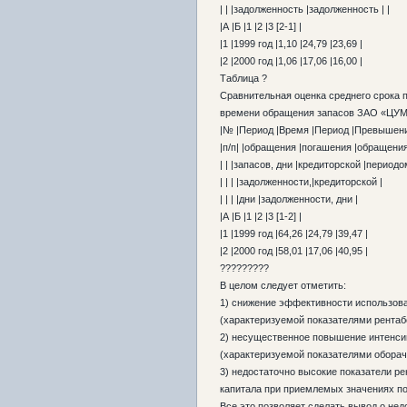
| | |задолженность |задолженность | |
|А |Б |1 |2 |3 [2-1] |
|1 |1999 год |1,10 |24,79 |23,69 |
|2 |2000 год |1,06 |17,06 |16,00 |
Таблица ?
Сравнительная оценка среднего срока 
времени обращения запасов ЗАО «ЦУМ»
|№ |Период |Время |Период |Превышени
|п/п| |обращения |погашения |обращения
| | |запасов, дни |кредиторской |период
| | | |задолженности,|кредиторской |
| | | |дни |задолженности, дни |
|А |Б |1 |2 |3 [1-2] |
|1 |1999 год |64,26 |24,79 |39,47 |
|2 |2000 год |58,01 |17,06 |40,95 |
?????????
В целом следует отметить:
1) снижение эффективности использова
(характеризуемой показателями рентаб
2) несущественное повышение интенси
(характеризуемой показателями оборач
3) недостаточно высокие показатели ре
капитала при приемлемых значениях п
Все это позволяет сделать вывод о не