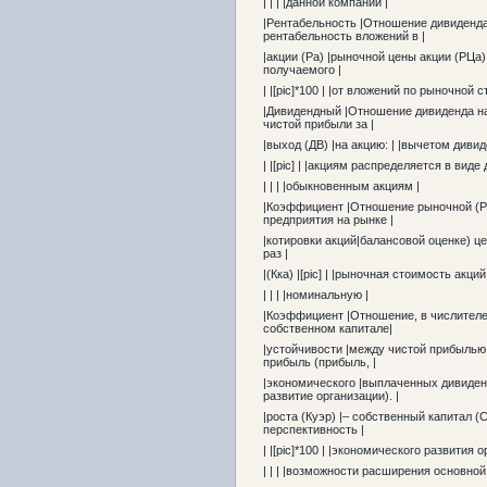
| | | |данной компании |
|Рентабельность |Отношение дивиденда 
рентабельность вложений в |
|акции (Ра) |рыночной цены акции (РЦа):
получаемого |
| |[pic]*100 | |от вложений по рыночной 
|Дивидендный |Отношение дивиденда на 
чистой прибыли за |
|выход (ДВ) |на акцию: | |вычетом диви
| |[pic] | |акциям распределяется в виде
| | | |обыкновенным акциям |
|Коэффициент |Отношение рыночной (РЦа
предприятия на рынке |
|котировки акций|балансовой оценке) це
раз |
|(Кка) |[pic] | |рыночная стоимость акци
| | | |номинальную |
|Коэффициент |Отношение, в числителе 
собственном капитале|
|устойчивости |между чистой прибылью
прибыль (прибыль, |
|экономического |выплаченных дивиденд
развитие организации). |
|роста (Куэр) |– собственный капитал (С
перспективность |
| |[pic]*100 | |экономического развития о
| | | |возможности расширения основной