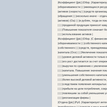
|Коэффициент |[pic] |Обор. |Характериз
|оборачиваемости | | |имеющихся ресур
|активов (скорость| | |средств организа
|обращения | | |несколько иначе – отдач
|активов) (Оа) | | |в рублях, тогда он по
| | | |проданной продукции приносит каж
| | | |Повышение показателя означает б
| | | |использование активов |
|Коэффициент |[pic] |Обор. |С финансов
|оборачиваемости | | |собственного кап
|собственного | | |средств, принадлежа
|капитала (Оск) | | |Увеличение показа
| | | |уровня деловой активности только 
| | | |его рост достигается за счет опе
| | | |выручки по сравнению с увеличен
| | | |капитала. Повышение значения пок
| | | |уменьшения собственного капитал
| | | |более высокой деловой активности,
| | | |следствием появления непокрытых
| | | |прибыли на цели потребления, сок
| | | |повлекшим за собой уменьшение у
| | | |реоганизации фирмы |
|Отдача |[pic] |Руб. |Характеризует ин
|внеоборотных | | |средств и иных внео