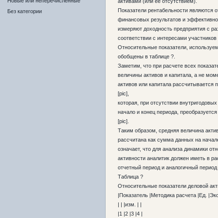
Новые или неперечисленные
активами (или её отсутствием).
Показатели рентабельности являются 
Без категории
финансовых результатов и эффективно
измеряют доходность предприятия с ра
соответствии с интересами участников
Относительные показатели, используем
обобщены в таблице ?.
Заметим, что при расчете всех показа
величины активов и капитала, а не мо
активов или капитала рассчитывается 
[pic],
которая, при отсутствии внутригодовых
начало и конец периода, преобразуетс
[pic].
Таким образом, средняя величина акти
рассчитана как сумма данных на начало
означает, что для анализа динамики от
активности аналитик должен иметь в р
отчетный период и аналогичный период 
Таблица ?
Относительные показатели деловой акт
|Показатель |Методика расчета |Ед. |Э
| | |изм. | |
|1 |2 |3 |4 |