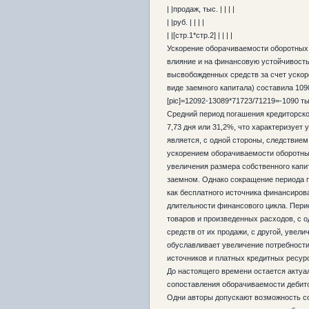
| |продаж, тыс. | | | |
| |руб. | | | |
| |[стр.1*стр.2] | | | |
Ускорение оборачиваемости оборотных 
влияние и на финансовую устойчивость
высвобожденных средств за счет ускор
виде заемного капитала) составила 1090
[pic]=12092-13089*71723/71219=-1090 ты
Средний период погашения кредиторск
7,73 дня или 31,2%, что характеризуе
является, с одной стороны, следствием
ускорением оборачиваемости оборотных
увеличения размера собственного капит
заемном. Однако сокращение периода п
как бесплатного источника финансирова
длительности финансового цикла. Пер
товаров и произведенных расходов, с 
средств от их продажи, с другой, увелич
обуславливает увеличение потребности
источников и платных кредитных ресур
До настоящего времени остается актуа
сопоставления оборачиваемости дебито
Одни авторы допускают возможность со