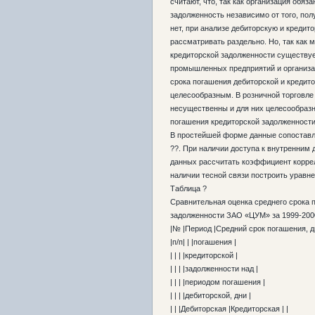
считают, что, так как организация обя
задолженность независимо от того, пол
нет, при анализе дебиторскую и кредит
рассматривать раздельно. Но, так как
кредиторской задолженности существует
промышленных предприятий и организац
срока погашения дебиторской и кредит
целесообразным. В розничной торговл
несущественны и для них целесообраз
погашения кредиторской задолженност
В простейшей форме данные сопоставл
??. При наличии доступа к внутренним
данных рассчитать коэффициент корре
наличии тесной связи построить уравне
Таблица ?
Сравнительная оценка среднего срока 
задолженности ЗАО «ЦУМ» за 1999-200
|№ |Период |Средний срок погашения, 
|п/п| | |погашения |
| | | |кредиторской |
| | | |задолженности над |
| | | |периодом погашения |
| | | |дебиторской, дни |
| | |Дебиторская |Кредиторская | |