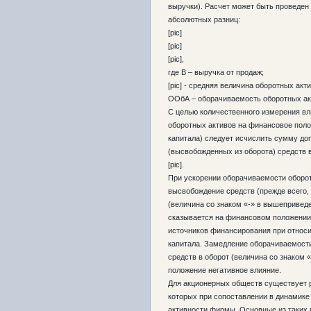
выручки). Расчет может быть проведен
абсолютных разниц:
[pic]
[pic]
[pic],
где В – выручка от продаж;
[pic] - средняя величина оборотных акти
ООбА – оборачиваемость оборотных ак
С целью количественного измерения в
оборотных активов на финансовое поло
капитала) следует исчислить сумму до
(высвобожденных из оборота) средств 
[pic].
При ускорении оборачиваемости оборо
высвобождение средств (прежде всего,
(величина со знаком «-» в вышепривед
сказывается на финансовом положении
источников финансирования при относ
капитала. Замедление оборачиваемост
средств в оборот (величина со знаком 
положение негативное влияние.
Для акционерных обществ существует р
которых при сопоставлении в динамике
активности фирмы. Основные из таких 