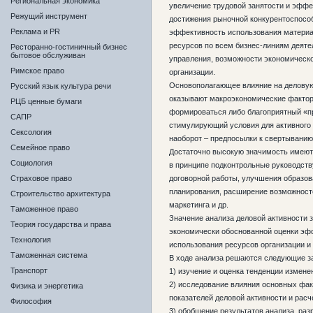
Региональная экономика
увеличение трудовой занятости и эффе
Режущий инструмент
достижения рыночной конкурентоспособ
Реклама и PR
эффективность использования материа
ресурсов по всем бизнес-линиям деяте
Ресторанно-гостиничный бизнес
бытовое обслуживан
управления, возможности экономическо
Римское право
организации.
Основополагающее влияние на деловую
Русский язык культура речи
оказывают макроэкономические фактор
РЦБ ценные бумаги
формироваться либо благоприятный «п
САПР
стимулирующий условия для активного 
Сексология
наоборот – предпосылки к свертыванию
Семейное право
Достаточно высокую значимость имеют 
Социология
в принципе подконтрольные руководств
Страховое право
договорной работы, улучшения образов
планирования, расширение возможност
Строительство архитектура
маркетинга и др.
Таможенное право
Значение анализа деловой активности
Теория государства и права
экономически обоснованной оценки эф
Технология
использования ресурсов организации и
Таможенная система
В ходе анализа решаются следующие з
Транспорт
1) изучение и оценка тенденции измене
2) исследование влияния основных фа
Физика и энергетика
показателей деловой активности и расч
Философия
3) обобщение результатов анализа, раз