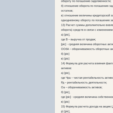
обороту по погашению задолженности;
б) отношение оборота по погашению за
остатков;
в) отношение величины кредиторской з
однодневному обороту по погашению з
13) Расчет суммы дополнительно вовл
оборота) средств в связи с изменение
а) [pic],
где В – выручка от продаж;
[pic] - средняя величина оборотных акти
ООбА – оборачиваемость оборотных ак
б) [pic]
в) [pic]
14) Формула для расчета влияния факт
активов:
а) [pic],
где Чра – чистая рентабельность активо
Рд – рентабельность деятельности;
Оа – оборачиваемость активов;
б) [pic],
где [pic] - средняя величина собственно
в) [pic]
15) Формула расчета дохода на акцию (
p) [pic],