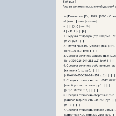
Таблица ?
Анализ динамики показателей деловой 
гг.
|№ |Показатели |Ед. |1999 г.|2000 г.|Отк
|п/| |изм. | | |-ние |из-мене|
|п | | | | |(+;-) |ния, % |
|А |Б |В |1 |2 |3 |4 |
|1.|Выручка от продаж (стр.010 |тыс. |712
| |ф.2) |руб. | | | | |
|2.|Чистая прибыль (убыток) |тыс. |1640 |
| |(стр.190 ф.2) |руб. | | | | |
|3.|Средняя величина активов |тыс. |1960
| |(стр.390-216-244-252 ф.1) |руб. | | | | |
|4.|Средняя величина собственного|тыс. 
| |капитала (стр. |руб. | | | | |
| |490+640+650-216-244-252 ф.1) | | | | | |
|5.|Средняя стоимость |тыс. |6512 |6957 
| |внеоборотных активов |руб. | | | | |
| |(стр.190+230 ф.1) | | | | | |
|6.|Средняя стоимость оборотных |тыс. |
| |активов (стр.290-216-244-252 |руб. | | | 
| |ф.1) | | | | | |
|7.|Средняя стоимость запасов и |тыс. |1
| |затрат без НДС (стр.210-216) |руб. | | | 