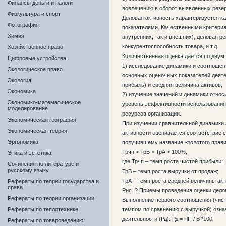
Финансы деньги и налоги
вовлечению в оборот выявленных резе
Физкультура и спорт
Деловая активность характеризуется 
Фотография
показателями. Качественными критерия
Химия
внутренних, так и внешних), деловая ре
конкурентоспособность товара, и т.д.
Хозяйственное право
Количественная оценка даётся по двум
Цифровые устройства
1) исследование динамики и соотношен
Экологическое право
основных оценочных показателей деяте
Экология
прибыль) и средняя величина активов;
Экономика
2) изучение значений и динамики отно
Экономико-математическое
уровень эффективности использования
моделирование
ресурсов организации.
Экономическая география
При изучении сравнительной динамики
Экономическая теория
активности оценивается соответствие
Эргономика
получившему название «золотого прави
Трчп > ТрВ > ТрА > 100%,
Этика и эстетика
где Трчп – темп роста чистой прибыли;
Сочинения по литературе и
русскому языку
ТрВ – темп роста выручки от продаж;
ТрА – темп роста средней величины акт
Рефераты по теории государства и
права
Рис. ? Приемы проведения оценки дело
Рефераты по теории организации
Выполнение первого соотношения (чис
Рефераты по теплотехнике
темпом по сравнению с выручкой) озн
деятельности (Рд): Рд = ЧП / В *100.
Рефераты по товароведению