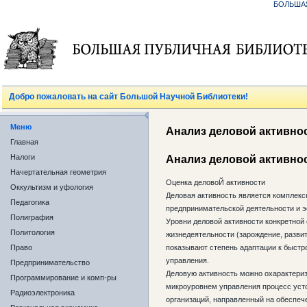
БОЛЬША
Добро пожаловать на сайт Большой Научной Библиотеки!
Меню
Анализ деловой активно
Главная
Налоги
Анализ деловой активно
Начертательная геометрия
Оценка деловоЙ активности
Оккультизм и уфология
Деловая активность является комплекс
Педагогика
предпринимательской деятельности и 
Полиграфия
Уровни деловой активности конкретной
Политология
жизнедеятельности (зарождение, развит
Право
показывают степень адаптации к быст
управления.
Предпринимательство
Деловую активность можно охарактериз
Программирование и комп-ры
микроуровнем управления процесс уст
Радиоэлектроника
организаций, направленный на обеспеч