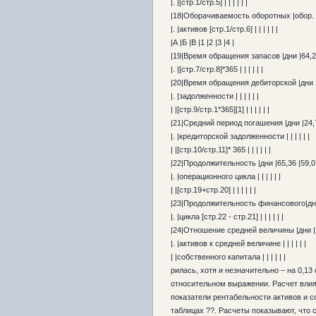
|. |[стр.1/стр.5] | | | | | |
|18|Оборачиваемость оборотных |обор. |5,
|. |активов [стр.1/стр.6] | | | | | |
|А |Б |В |1 |2 |3 |4 |
|19|Время обращения запасов |дни |64,26 
|. |[стр.7/стр.8]*365 | | | | | |
|20|Время обращения дебиторской |дни |1,
|. |задолженности | | | | | |
| |[стр.9/стр.1*365][1] | | | | | |
|21|Средний период погашения |дни |24,79
|. |кредиторской задолженности | | | | | |
| |[стр.10/стр.11]* 365 | | | | | |
|22|Продолжительность |дни |65,36 |59,07 
|. |операционного цикла | | | | | |
| |[стр.19+стр.20] | | | | | |
|23|Продолжительность финансового|дни |
|. |цикла [стр.22 - стр.21] | | | | | |
|24|Отношение средней величины |дни |2,
|. |активов к средней величине | | | | | |
| |собственного капитала | | | | | |
рилась, хотя и незначительно – на 0,13 
относительном выражении. Расчет вли
показатели рентабельности активов и с
таблицах ??. Расчеты показывают, что