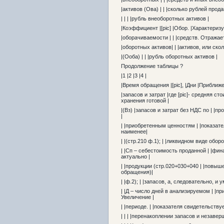
|активов (Ова) | | |сколько рублей про
| | | |рубль внеоборотных активов |
|Коэффициент |[pic] |Обор. |Характери
|оборачиваемости | | |средств. Отража
|оборотных активов| | |активов, или ск
|(Ооба) | | |рубль оборотных активов |
Продолжение таблицы ?
|1 |2 |3 |4 |
|Время обращения |[pic], |Дни |Приближ
|запасов и затрат |где [pic]- средняя с
хранения готовой |
|(Вз) |запасов и затрат без НДС по | |
|
| |приобретенным ценностям | |показат
наименее|
| |(стр.210 ф.1); | |ликвидном виде обо
| |Сп – себестоимость проданной | |фи
актуально |
| |продукции (стр.020+030+040 | |повы
обращения)|
| |ф.2); | |запасов, а, следовательно, и
| |Д – число дней в анализируемом | |п
Увеличение |
| |периоде. | |показателя свидетельству
| | | |перенакоплении запасов и незаве