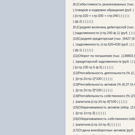
|8.|Себестоимость реализованных |тыс. |
| |товаров и издержки обращения |руб. | | 
| |(стр.020 + стр.030 + стр.040 | | | | | |
| |ф.2) | | | | | |
|9.|Средняя величина дебиторской |тыс. |
| |задолженности (стр.240 ф.1) |руб. | | | |
|10|Средняя кредиторская |тыс. |9427 |91
|. |задолженность (стр.620+630 |руб. | | | |
| |ф.1) | | | | | |
|11|Оборот по погашению |тыс. |138803 |
|. |кредиторской задолженности |руб. | | | 
| |(стр.230 гр.5 ф.5) | | | | | |
|12|Рентабельность деятельности |% |2,30
|. |[стр.2/стр.1]*100 | | | | | |
|13|Рентабельность активов |% |8,37 |4,40
|. |[стр.2/стр.3]*100 | | | | | |
|14|Рентабельность собственного |% |23,1
|. |капитала [стр.2/стр.4]*100 | | | | | |
|15|Оборачиваемость активов |обор. |3,63
|. |[стр.1/стр.3] | | | | | |
|16|Оборачиваемость собственного |обор. 
|. |капитала [стр.1/стр.4] | | | | | |
|17|Отдача внеоборотных активов |руб. |1