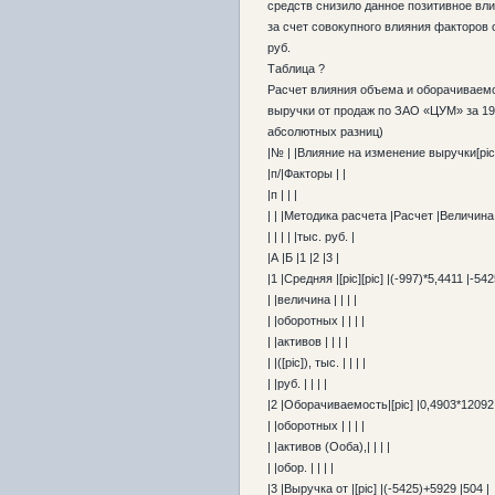
средств снизило данное позитивное влия
за счет совокупного влияния факторов 
руб.
Таблица ?
Расчет влияния объема и оборачиваем
выручки от продаж по ЗАО «ЦУМ» за 199
абсолютных разниц)
|№ | |Влияние на изменение выручки[pic]
|п/|Факторы | |
|п | | |
| | |Методика расчета |Расчет |Величина,
| | | | |тыс. руб. |
|А |Б |1 |2 |3 |
|1 |Средняя |[pic][pic] |(-997)*5,4411 |-542
| |величина | | | |
| |оборотных | | | |
| |активов | | | |
| |([pic]), тыс. | | | |
| |руб. | | | |
|2 |Оборачиваемость|[pic] |0,4903*12092 
| |оборотных | | | |
| |активов (Ооба),| | | |
| |обор. | | | |
|3 |Выручка от |[pic] |(-5425)+5929 |504 |