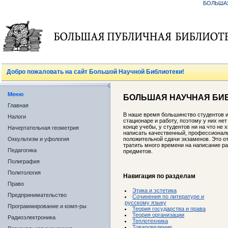
БОЛЬША
Добро пожаловать на сайт Большой Научной Библиотеки!
Меню
БОЛЬШАЯ НАУЧНАЯ БИ
Главная
В наше время большинство студентов 
Налоги
стационаре и работу, поэтому у них нет
конце учебы, у студентов ни на что не 
Начертательная геометрия
написать качественный, профессиональ
Оккультизм и уфология
положительной сдачи экзаменов. Это от
тратить много времени на написание р
Педагогика
предметов.
Полиграфия
Политология
Навигация по разделам
Право
Этика и эстетика
Предпринимательство
Сочинения по литературе и
русскому языку
Программирование и комп-ры
Теория государства и права
Теория организации
Радиоэлектроника
Теплотехника
Товароведение