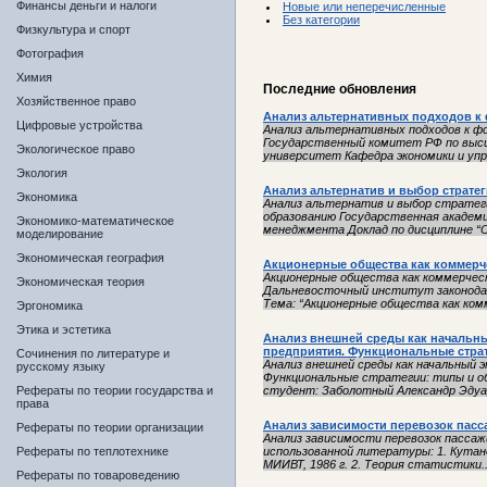
Финансы деньги и налоги
Новые или неперечисленные
Без категории
Физкультура и спорт
Фотография
Химия
Последние обновления
Хозяйственное право
Анализ альтернативных подходов к
Цифровые устройства
Анализ альтернативных подходов к ф
Государственный комитет РФ по выс
Экологическое право
университет Кафедра экономики и упр
Экология
Анализ альтернатив и выбор страте
Экономика
Анализ альтернатив и выбор страте
образованию Государственная академи
Экономико-математическое
менеджмента Доклад по дисциплине “О
моделирование
Экономическая география
Акционерные общества как коммерч
Акционерные общества как коммерческ
Экономическая теория
Дальневосточный институт законода
Тема: “Акционерные общества как комм
Эргономика
Этика и эстетика
Анализ внешней среды как начальн
предприятия. Функциональные страт
Сочинения по литературе и
Анализ внешней среды как начальный 
русскому языку
Функциональные стратегии: типы и об
Рефераты по теории государства и
студент: Заболотный Александр Эдуар
права
Анализ зависимости перевозок пас
Рефераты по теории организации
Анализ зависимости перевозок пасса
Рефераты по теплотехнике
использованной литературы: 1. Кутано
МИИВТ, 1986 г. 2. Теория статистики..
Рефераты по товароведению