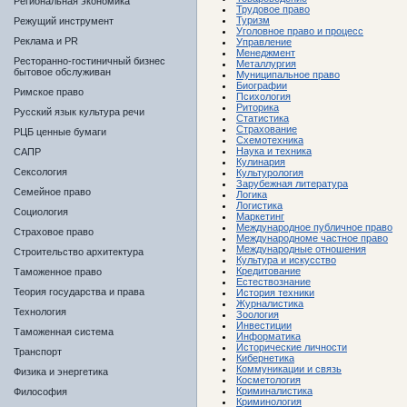
Региональная экономика
Трудовое право
Туризм
Режущий инструмент
Уголовное право и процесс
Реклама и PR
Управление
Менеджмент
Ресторанно-гостиничный бизнес
Металлургия
бытовое обслуживан
Муниципальное право
Биографии
Римское право
Психология
Риторика
Русский язык культура речи
Статистика
Страхование
РЦБ ценные бумаги
Схемотехника
Наука и техника
САПР
Кулинария
Сексология
Культурология
Зарубежная литература
Семейное право
Логика
Логистика
Социология
Маркетинг
Международное публичное право
Страховое право
Международноме частное право
Международные отношения
Строительство архитектура
Культура и искусство
Кредитование
Таможенное право
Естествознание
Теория государства и права
История техники
Журналистика
Технология
Зоология
Инвестиции
Таможенная система
Информатика
Исторические личности
Транспорт
Кибернетика
Коммуникации и связь
Физика и энергетика
Косметология
Криминалистика
Философия
Криминология