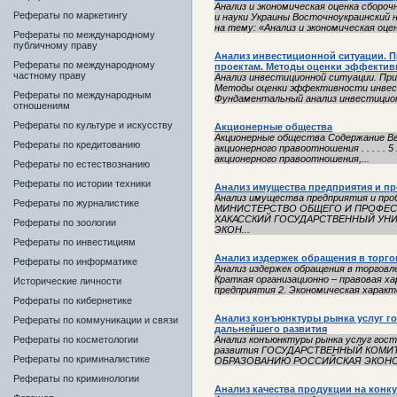
Анализ и экономическая оценка сборо
Рефераты по маркетингу
и науки Украины Восточноукраинский
на тему: «Анализ и экономическая оцен
Рефераты по международному
публичному праву
Анализ инвестиционной ситуации. 
Рефераты по международному
проектам. Методы оценки эффектив
частному праву
Анализ инвестиционной ситуации. Пр
Методы оценки эффективности инвес
Рефераты по международным
Фундаментальный анализ инвестиционн
отношениям
Рефераты по культуре и искусству
Акционерные общества
Акционерные общества Содержание Введение .
Рефераты по кредитованию
акционерного правоотношения . . . . .
акционерного правоотношения,...
Рефераты по естествознанию
Рефераты по истории техники
Анализ имущества предприятия и п
Анализ имущества предприятия и про
Рефераты по журналистике
МИНИСТЕРСТВО ОБЩЕГО И ПРОФЕ
ХАКАССКИЙ ГОСУДАРСТВЕННЫЙ УНИВ
Рефераты по зоологии
ЭКОН...
Рефераты по инвестициям
Анализ издержек обращения в торго
Рефераты по информатике
Анализ издержек обращения в торговле
Краткая организационно – правовая х
Исторические личности
предприятия 2. Экономическая характ
Рефераты по кибернетике
Анализ конъюнктуры рынка услуг го
Рефераты по коммуникации и связи
дальнейшего развития
Рефераты по косметологии
Анализ конъюнктуры рынка услуг гос
развития ГОСУДАРСТВЕННЫЙ КОМ
Рефераты по криминалистике
ОБРАЗОВАНИЮ РОССИЙСКАЯ ЭКОНОМИ
Рефераты по криминологии
Анализ качества продукции на конк