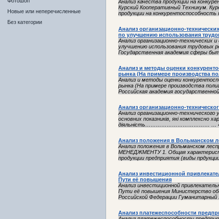
Фотошоп
Анализ качества продукции на конку
Курский Кооперативный Техникум. Кур
Новые или неперечисленные
продукции на конкурентоспособность 
Без категории
Анализ организационно-технически
по улучшению использования трудо
Анализ организационно-технических и
улучшению использования трудовых р
Государственная академия сферы быта
Анализ и методы оценки конкуренто
рынка (На примере производства по
Анализ и методы оценки конкурентосп
рынка (На примере производства полиг
Российская академия государственной 
Анализ организационно-техническог
Анализ организационно-технического у
основних показників, які комплексно 
діяльність……………………………… … 4 ІІ. 
Анализ положения в Вольманском л
Анализ положения в Вольманском л
МЕНЕДЖМЕНТУ 1. Общая характеристи
продукции предприятия (виды прдукции
Анализ инвестиционной привлекател
Пути её повышения
Анализ инвестиционной привлекатель
Пути её повышения Министерство общ
Российской Федерации Гуманитарный 
Анализ платежеспособности предпр
Анализ платежеспособности предприяти