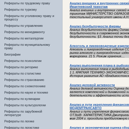
Рефераты по трудовому праву
Анализ внешних и внутренних связе
Ивантеевский трикотаж
Рефераты по туризму
Анализ внешних и внутренних связей 
трикотаж МИНИСТЕРСТВО ОБРАЗОВАН
Рефераты по уголовному праву и
текстильный университет имени А.Н. 
процессу
Рефераты по управлению
Анализ безубыточности фирмы
Анализ безубыточности фирмы Оглавл
Рефераты по менеджменту
безубыточности в современной эконом
безубыточности. §3. Анализ точки без
Рефераты по металлургии
Рефераты по муниципальному
Алкоголь и ликероводочные издели
праву
Алкоголь и ликероводочные изделия С
рынка алкоголя и ликероводочных издели
Биографии
маркировка. 21 5. Режим хранения....
Рефераты по психологии
Анализ выполнения плана в рыбод
Рефераты по риторике
Анализ выполнения плана в рыбодо
1 1. КРАТКАЯ ТЕХНИКО-ЭКОНОМИЧЕС
Рефераты по статистике
История развития АО «Владивостокско
Рефераты по страхованию
Анализ деловой активности
Рефераты по схемотехнике
Анализ деловой активности Оценка д
является комплексной и динамичной 
Рефераты по науке и технике
деятельности и эффективности исполь
Рефераты по кулинарии
Анализ и пути укрепления финансо
Рефераты по культурологии
МОДЕМТРАНСАВТО
Рефераты по зарубежной
Анализ и пути укрепления финансов
литературе
ОТЗЫВ- ХАРАКТЕРИСТИКА Дмитриева Ел
мая 2004 г. проходила преддипломную п
Рефераты по логике
Рефераты по логистике
Анализ и экономическая оценка сбо