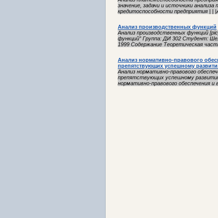
значение, задачи и источники анализа 
кредитоспособности предприятия | | |
Анализ производственных функций
Анализ производственных функций [pic
функций” Группа: ДИ 302 Студент: Шел
1999 Содержание Теоретическая часть
Анализ нормативно-правового обесп
препятствующих успешному развити
Анализ нормативно-правового обеспеч
препятствующих успешному развитию 
нормативно-правового обеспечения и 