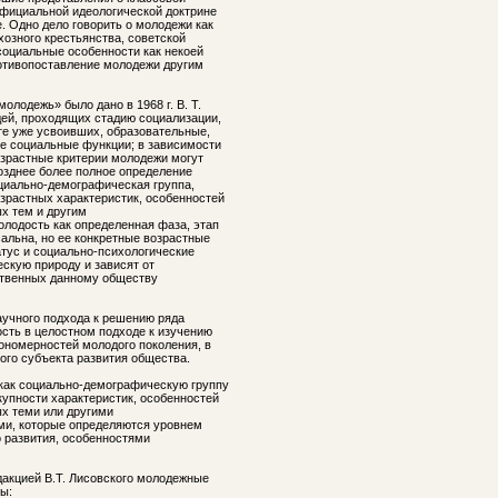
официальной идеологической доктрине
. Одно дело говорить о молодежи как
хозного крестьянства, советской
социальные особенности как некоей
отивопоставление молодежи другим
олодежь» было дано в 1968 г. В. Т.
й, проходящих стадию социализации,
те уже усвоивших, образовательные,
е социальные функции; в зависимости
озрастные критерии молодежи могут
Позднее более полное определение
циально-демографическая группа,
зрастных характеристик, особенностей
х тем и другим
олодость как определенная фаза, этап
альна, но ее конкретные возрастные
атус и социально-психологические
скую природу и зависят от
ственных данному обществу
аучного подхода к решению ряда
сть в целостном подходе к изучению
кономерностей молодого поколения, в
ого субъекта развития общества.
как социально-демографическую группу
упности характеристик, особенностей
х теми или другими
ми, которые определяются уровнем
о развития, особенностями
дакцией В.Т. Лисовского молодежные
ы: