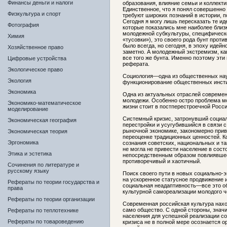
Финансы деньги и налоги
образования, влияние семьи и коллекти
Единственное, что я понял совершенно –
Физкультура и спорт
требуют широких познаний в истории, п
Сегодня я могу лишь пересказать те и
Фотография
которые показались мне наиболее близ
молодежной субкультуры, специфическо
Химия
«тусовки»), это своего рода бунт проти
было всегда, но сегодня, в эпоху идейн
Хозяйственное право
заметно. А молодежный экстремизм, ка
все того же бунта. Именно поэтому эти
Цифровые устройства
реферата.
Экологическое право
Социология—одна из общественных нау
Экология
функционирование общественных инсти
Экономика
Одна из актуальных отраслей современ
молодежи. Особенно остро проблема м
Экономико-математическое
жизни стоит в постперестроечной Росси
моделирование
Системный кризис, затронувший социа
Экономическая география
перестройки и усугубившийся в связи 
рыночной экономике, закономерно прив
Экономическая теория
переоценке традиционных ценностей. К
Эргономика
сознания советских, национальных и т
не могла не привести население в сост
Этика и эстетика
непосредственным образом повлиявшее
противоречивый и хаотичный.
Сочинения по литературе и
русскому языку
Поиск своего пути в новых социально-
на ускоренное статусное продвижение 
Рефераты по теории государства и
социальная неадаптивность—все это о
права
культурной самореализации молодого ч
Рефераты по теории организации
Современная российская культура наход
само общество. С одной стороны, знач
Рефераты по теплотехнике
населения для успешной реализации со
Рефераты по товароведению
кризиса не в полной мере осознается о