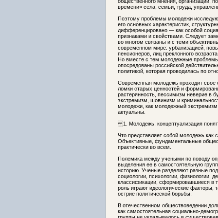
общественного мнения, организаций, по
времени» села, семьи, труда, управлен
Поэтому проблемы молодежи исследуютс
его основных характеристик, структурн
дифференцировано — как особой социа
признаками и свойствами. Следует зам
во многом связаны и с теми объективн
современном мире: урбанизацией, пов
пенсионеров, лиц преклонного возраста
Но вместе с тем молодежные проблемы
опосредованы российской действительн
политикой, которая проводилась по от
Современная молодежь проходит свое 
ломки старых ценностей и формирован
растерянность, пессимизм неверие в б
экстремизм, шовинизм и криминальност
молодежи, как молодежный экстремизм
актуальны.
1. Молодежь: концептуализация понят
Что представляет собой молодежь как 
Объективные, фундаментальные общес
практически во всем.
Полемика между учеными по поводу оп
выделения ее в самостоятельную групп
историю. Ученые разделяют разные по
социологии, психологии, физиологии, д
классификации, сформировавшиеся в т
роль играют идеологические факторы, т
острие политической борьбы.
В отечественном обществоведении дол
как самостоятельная социально-демогр
группы не укладывалось в существова