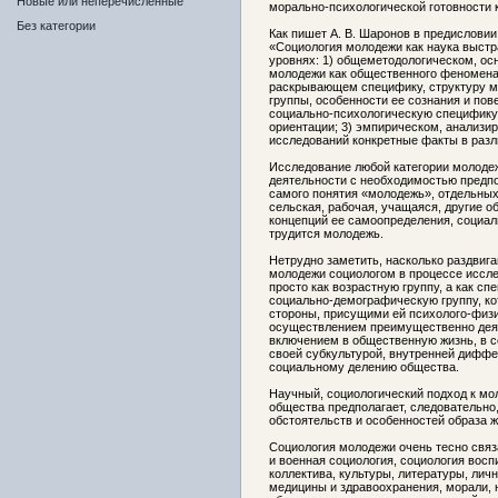
Новые или неперечисленные
морально-психологической готовности к 
Без категории
Как пишет А. В. Шаронов в предисловии
«Социология молодежи как наука выстр
уровнях: 1) общеметодологическом, ос
молодежи как общественного феномена;
раскрывающем специфику, структуру м
группы, особенности ее сознания и пов
социально-психологическую специфику
ориентации; 3) эмпирическом, анализи
исследований конкретные факты в раз
Исследование любой категории молодеж
деятельности с необходимостью предпо
самого понятия «молодежь», отдельных
сельская, рабочая, учащаяся, другие о
концепций ее самоопределения, социаль
трудится молодежь.
Нетрудно заметить, насколько раздвига
молодежи социологом в процессе исслед
просто как возрастную группу, а как с
социально-демографическую группу, ко
стороны, присущими ей психолого-физ
осуществлением преимущественно деяте
включением в общественную жизнь, в 
своей субкультурой, внутренней дифф
социальному делению общества.
Научный, социологический подход к мо
общества предполагает, следовательно,
обстоятельств и особенностей образа 
Социология молодежи очень тесно связ
и военная социология, социология воспи
коллектива, культуры, литературы, лич
медицины и здравоохранения, морали, 