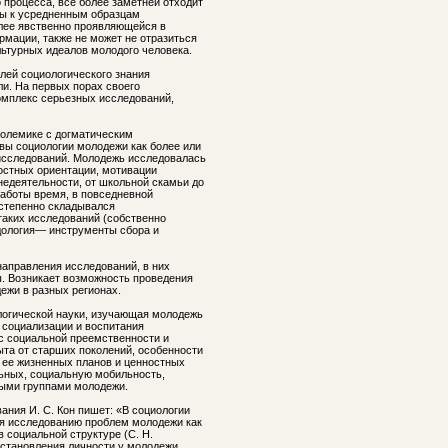
процесса, все более заметней отходит
ры к усредненным образцам
олее явственно проявляющейся в
мации, также не может не отразиться
льтурных идеалов молодого человека.
лей социологического знания
ли. На первых порах своего
омплекс серьезных исследований,
полемике с догматическим
вы социологии молодежи как более или
исследований. Молодежь исследовалась
ностных ориентации, мотивации
едеятельности, от школьной скамьи до
работы время, в повседневной
остепенно складывался
таких исследований (собственно
одология— инструменты сбора и
направления исследований, в них
. Возникает возможность проведения
ежи в разных регионах.
огической науки, изучающая молодежь
 социализации и воспитания
с социальной преемственности и
та от старших поколений, особенности
 ее жизненных планов и ценностных
ьных, социальную мобильность,
ыми группами молодежи.
ания И. С. Кон пишет: «В социологии
я исследованию проблем молодежи как
в социальной структуре (С. Н.
а становления личности у молодежи