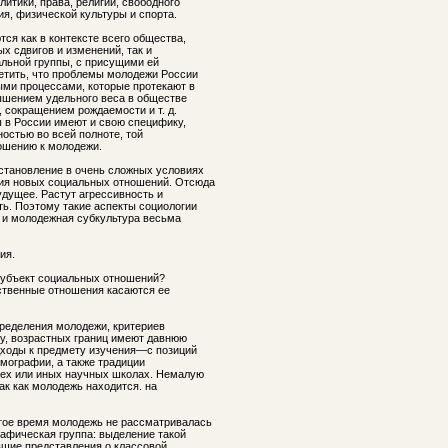
литики, права, религии, свободного
ия, физической культуры и спорта.
я как в контексте всего общества,
ых сдвигов и изменений, так и
льной группы, с присущими ей
етить, что проблемы молодежи России
ыми процессами, которые протекают в
ышением удельного веса в обществе
, сокращением рождаемости и т. д.
 в России имеют и свою специфику,
остью во всей полноте, той
ношению к молодежи.
становление в очень сложных условиях
ия новых социальных отношений. Отсюда
удущее. Растут агрессивность и
ь. Поэтому такие аспекты социологии
 и молодежная субкультура весьма
ия.
субъект социальных отношений?
твенные отношения касаются ее
ределения молодежи, критериев
у, возрастных границ имеют давнюю
дходы к предмету изучения—с позиций
емографии, а также традиции
ех или иных научных школах. Немалую
ак как молодежь находится. на
гое время молодежь не рассматривалась
афическая группа: выделение такой
вшие представления о классовой