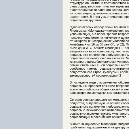
структуре общества, и противоречила 
о его социально-политическом единстве
о составной части рабочего класса, кол
интеллигенции, другое—признавать ее 
целостности. В этом усматривалось пр
социальным группам
Одно из первых определений понятия «м
Лисовским: «Молодежь—поколение люде
усваивающих, а в более зрелом возрас
профессиональные, культурные и други
от конкретных исторических условий в
колебаться от 16 до 30 лет»3(стр.32). 
было дано И. С. Коном: «Молодежь—со
выделяемая на основе совокупности во
социального положения и обусловленны
социально-психологических свойств. М
жизненного цикла биологически универс
рамки, связанный с ней социальный ст
особенности имеют социально-историче
общественного строя, культуры и свой
закономерностей социализации».3
В последние годы с изменением общен
социальных проблем возникла потребно
всего многообразия общих связей и за
рассмотрении молодежи как органическ
Сегодня ученые определяют молодежь 
общества, выделяемую на основе совок
социального положения и обусловленны
социально-психологическими свойства
социально-экономического, культурног
социализации в российском обществе.
В книге «Социология молодёжи» под ре
проблемы подразделяются на две групп