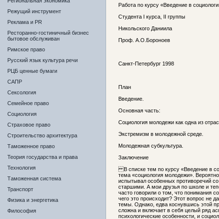
Региональная экономика
Работа по курсу «Введение в социолог
Режущий инструмент
Студента I курса, II группы
Реклама и PR
Никольского Даниила
Ресторанно-гостиничный бизнес
бытовое обслуживан
Проф. А.О.Бороноев
Римское право
Русский язык культура речи
Санкт-Петербург 1998
РЦБ ценные бумаги
САПР
План
Сексология
Введение.
Семейное право
Основная часть:
Социология
Социология молодежи как одна из отра
Страховое право
Экстремизм в молодежной среде.
Строительство архитектура
Молодежная субкультура.
Таможенное право
Теория государства и права
Заключение
Технология
В списке тем по курсу «Введение в со
тема «социология молодежи». Вероятно 
Таможенная система
испытывал особенных противоречий со
старшими. А мои друзья по школе и теп
Транспорт
часто говорили о том, что понимания с
чего это происходит? Этот вопрос не д
Физика и энергетика
темы. Однако, едва коснувшись этой пр
сложна и включает в себя целый ряд ас
Философия
психологические особенности, и социо