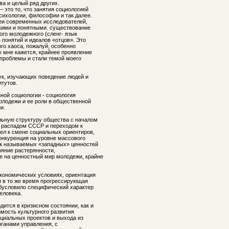
ва и целый ряд других.
 это то, что занятия социологией
сихологии, философии и так далее.
деи современных исследователей,
кими и понятными. существование
го молодежного (сленг- язык
в понятий и идеалов «отцов». Это
ого хаоса, пожалуй, особенно
к мне кажется, крайнее проявление
 проблемы и стали темой моего
к, изучающих поведение людей и
тутов.
ной социологии - социология
олодежи и ее роли в общественной
и.
льную структуру общества с началом
с распадом СССР и переходом к
ел к смене социальных ориентиров,
онкуренция на уровне массового
ак называемых «западных» ценностей
ояние растерянности,
 на ценностный мир молодежи, крайне
экономических условиях, ориентация
и в то же время прогрессирующая
бусловило специфический характер
еловека.
ится в кризисном состоянии, как и
имость культурного развития
циальных проектов и выхода из
рганами управления, с