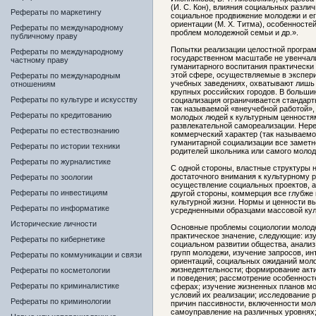
(И. С. Кон), влияния социальных разли
Рефераты по маркетингу
социальное продвижение молодежи и ег
ориентации (М. X. Титма), особенносте
Рефераты по международному
проблем молодежной семьи и др.».
публичному праву
Попытки реализации целостной програ
Рефераты по международному
государственном масштабе не увенчал
частному праву
гуманитарного воспитания практически 
этой сфере, осуществляемые в экспер
Рефераты по международным
учебных заведениях, охватывают лишь
отношениям
крупных российских городов. В больши
Рефераты по культуре и искусству
социализация ограничивается стандар
так называемой «внеучебной работой»,
Рефераты по кредитованию
молодых людей к культурным ценностям
развлекательной самореализации. Нере
Рефераты по естествознанию
коммерческий характер (так называемо
гуманитарной социализации все замет
Рефераты по истории техники
родителей школьника или самого молод
Рефераты по журналистике
С одной стороны, властные структуры н
достаточного внимания к культурному 
Рефераты по зоологии
осуществление социальных проектов, а,
Рефераты по инвестициям
другой стороны, коммерция все глубже
культурной жизни. Нормы и ценности в
Рефераты по информатике
усредненными образцами массовой кул
Исторические личности
Основные проблемы социологии молод
практическое значение, следующие: из
Рефераты по кибернетике
социальном развитии общества, анализ
групп молодежи, изучение запросов, ин
Рефераты по коммуникации и связи
ориентаций, социальных ожиданий мол
жизнедеятельности; формирование акти
Рефераты по косметологии
и поведения; рассмотрение особенност
Рефераты по криминалистике
сферах; изучение жизненных планов м
условий их реализации; исследование 
Рефераты по криминологии
причин пассивности, включенности мол
самоуправление на различных уровнях