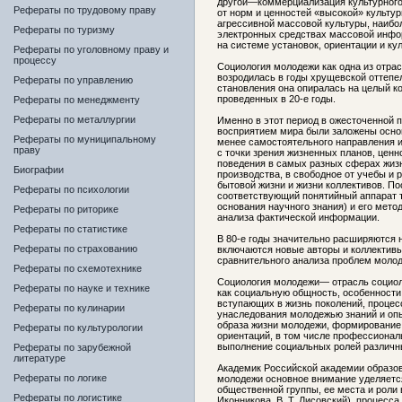
другой—коммерциализация культурного 
Рефераты по трудовому праву
от норм и ценностей «высокой» культу
агрессивной массовой культуры, наиб
Рефераты по туризму
электронных средствах массовой инфор
на системе установок, ориентации и ку
Рефераты по уголовному праву и
процессу
Социология молодежи как одна из отрас
возродилась в годы хрущевской оттепе
Рефераты по управлению
становления она опиралась на целый к
проведенных в 20-е годы.
Рефераты по менеджменту
Рефераты по металлургии
Именно в этот период в ожесточенной 
восприятием мира были заложены осно
Рефераты по муниципальному
менее самостоятельного направления 
праву
с точки зрения жизненных планов, цен
поведения в самых разных сферах жизн
Биографии
производства, в свободное от учебы и 
бытовой жизни и жизни коллективов. П
Рефераты по психологии
соответствующий понятийный аппарат 
основания научного знания) и его мет
Рефераты по риторике
анализа фактической информации.
Рефераты по статистике
В 80-е годы значительно расширяются 
Рефераты по страхованию
включаются новые авторы и коллективы
сравнительного анализа проблем молод
Рефераты по схемотехнике
Социология молодежи— отрасль социол
Рефераты по науке и технике
как социальную общность, особенности
вступающих в жизнь поколений, процес
Рефераты по кулинарии
унаследования молодежью знаний и опы
образа жизни молодежи, формирование
Рефераты по культурологии
ориентаций, в том числе профессионал
выполнение социальных ролей различн
Рефераты по зарубежной
литературе
Академик Российской академии образов
Рефераты по логике
молодежи основное внимание уделяетс
общественной группы, ее места и роли 
Рефераты по логистике
Иконникова, В. Т. Лисовский), процесс