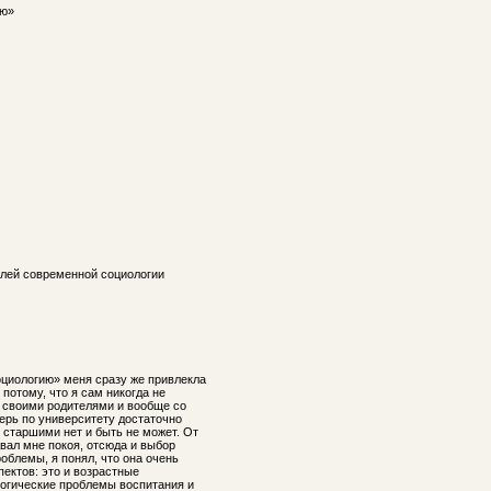
ию»
слей современной социологии
циологию» меня сразу же привлекла
потому, что я сам никогда не
 своими родителями и вообще со
ерь по университету достаточно
о старшими нет и быть не может. От
авал мне покоя, отсюда и выбор
облемы, я понял, что она очень
пектов: это и возрастные
логические проблемы воспитания и