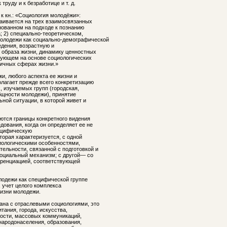
труду и к безработице и т. д.
 к кн.: «Социология молодёжи»:
аивается на трех взаимосвязанных
нованном на подходе к познанию
 2) специально-теоретическом,
олодежи как социально-демографической
едения, возрастную и
 образа жизни, динамику ценностных
рующем на основе социологических
личных сферах жизни.»
и, любого аспекта ее жизни и
лагает прежде всего конкретизацию
, изучаемых групп (городская,
бщности молодежи), принятие
ной ситуации, в которой живет и
ются границы конкретного видения
ования, когда он определяет ее не
пецифическую
торая характеризуется, с одной
иологическими особенностями,
льности, связанной с подготовкой и
социальный механизм; с другой— со
еренциацией, соответствующей
лодежи как специфической группе
 учет целого комплекса
жизни молодежи.
ана с отраслевыми социологиями, это
тания, города, искусства,
ности, массовых коммуникаций,
народонаселения, образования,