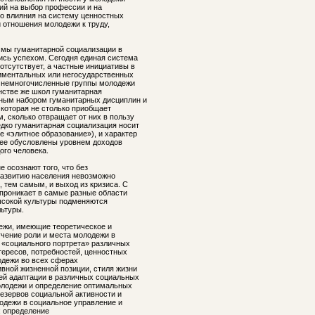
чий на выбор профессии и на
о влияния на систему ценностных
й отношения молодежи к труду,
ммы гуманитарной социализации в
ись успехом. Сегодня единая система
отсутствует, а частные инициативы в
иментальных или негосударственных
 немногочисленные группы молодежи
нстве же школ гуманитарная
тным набором гуманитарных дисциплин и
 которая не столько приобщает
, сколько отвращает от них в пользу
дко гуманитарная социализация носит
е «элитное образование»), и характер
нее обусловлены уровнем доходов
ого человека.
е осознают того, что без
развитию населения невозможно
 тем самым, и выход из кризиса. С
 проникает в самые разные области
ысокой культуры подменяются
ьтуры.
ежи, имеющие теоретическое и
учение роли и места молодежи в
 «социального портрета» различных
тересов, потребностей, ценностных
одежи во всех сферах
вной жизненной позиции, стиля жизни
ей адаптации в различных социальных
олодежи и определение оптимальных
резервов социальной активности и
одежи в социальное управление и
; определение