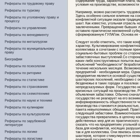
содержание труда, заработная плата; б
Рефераты по трудовому праву
условия на производстве, возможности
Рефераты по туризму
Например, можно рассмотреть трудовой
Здесь особенно сильное влияние на с
Рефераты по уголовному праву и
конфликтной ситуации оказали традици
процессу
шахт. Как известно, угольная отрасль 
заключенными. Превращение бывших ла
Рефераты по управлению
оставило практически неизменной субк
сформированную ГУЛАГом. Основа ее -
Рефераты по менеджменту
Рефераты по металлургии
Следует особо отметить, что такие ко
характер. Культивирование конфликтно
Рефераты по муниципальному
коллективах в сочетании с полным пр
праву
социально-бытовых проблем со сторон
забастовочных выступлений.Со сторон
Биографии
каких-либо конструктивных попыток вых
объяснений "необходимости" безработи
Рефераты по психологии
течение нескольких месяцев. Возможно
предприятий - необходимая мера. Однак
Рефераты по риторике
предприятие является основой сущест
шахтерских поселений, необходимо с о
Рефераты по статистике
безденежье в таких городах и поселках
Рефераты по страхованию
непредсказуемых форм. Государство не
кризисных ситуаций на производстве. 
Рефераты по схемотехнике
объявления забастовки. Обычно сначал
государство не реагирует на его возни
Рефераты по науке и технике
информированность общественности че
производства становится реальностью,
Рефераты по кулинарии
пакета невыполнимых обещаний. Практ
следующей забастовки. Взаимоотношени
Рефераты по культурологии
государства превратились в цепочку ко
действенных мер для их практического
Рефераты по зарубежной
сказать что на предприятиях угольной 
литературе
база для конфликтов, носящих разруши
Рефераты по логике
так и для коллектива. Они явились осн
шахтеров, которое стимулируется нек
Рефераты по логистике
политикой государства.