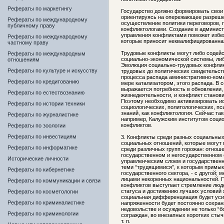
Рефераты по маркетингу
Государство должно формировать свои
ориентируясь на опережающее разреше
Рефераты по международному
осуществление политики переговоров
публичному праву
конфликтологами. Создание в админис
управления конфликтами поможет избе
Рефераты по международному
которые приносит неквалифицированна
частному праву
Трудовые конфликты могут либо содей
Рефераты по международным
социально-экономической системы, ли
отношениям
Эволюция социально-трудовых конфлик
Рефераты по культуре и искусству
трудовых до политических свидетельств
процесса распада аминистративно-ком
Рефераты по кредитованию
мере катализатором, этого распада. В
выражается потребность в обновлении
Рефераты по естествознанию
жизнедеятельности, и конфликт станови
Поэтому необходимо активизировать ис
Рефераты по истории техники
социологических, политологических, пс
знаний, как конфликтология. Сейчас так
Рефераты по журналистике
например, Калужским институтом соци
конфликтов.
Рефераты по зоологии
Рефераты по инвестициям
3. Конфликты среди разных социальных
социальных отношений, которые могут 
Рефераты по информатике
среди различных групп горожан: отнош
государственном и негосударственном 
Исторические личности
управленческим слоем и государственно
теми “трудящимися”, к которым примык
Рефераты по кибернетике
государственного сектора, - с другой; 
лицами некоренных национальностей.
Рефераты по коммуникации и связи
конфликтов выступает стремление люде
статуса и достижению лучших условий 
Рефераты по косметологии
социальная дифференциация будет уси
Рефераты по криминалистике
напряженности будет постоянно сохран
недовольстве и осуждении не только “б
Рефераты по криминологии
сограждан, во внезапных коротких стыч
т. п.