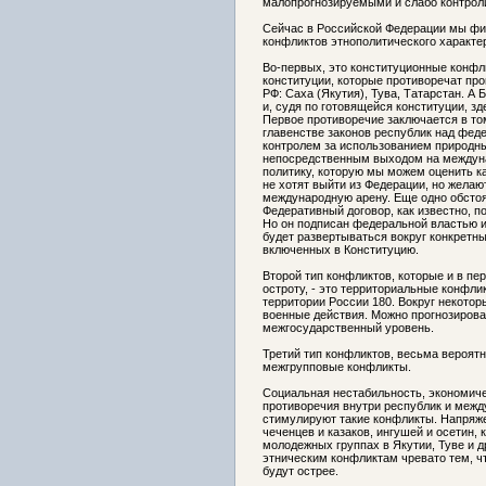
малопрогнозируемыми и слабо контро
Сейчас в Российской Федерации мы фи
конфликтов этнополитического характе
Во-первых, это конституционные конфл
конституции, которые противоречат пр
РФ: Саха (Якутия), Тува, Татарстан. 
и, судя по готовящейся конституции, зд
Первое противоречие заключается в том
главенстве законов республик над фед
контролем за использованием природных
непосредственным выходом на междуна
политику, которую мы можем оценить к
не хотят выйти из Федерации, но желаю
международную арену. Еще одно обстоя
Федеративный договор, как известно, п
Но он подписан федеральной властью 
будет развертываться вокруг конкретны
включенных в Конституцию.
Второй тип конфликтов, которые и в пе
остроту, - это территориальные конфли
территории России 180. Вокруг некотор
военные действия. Можно прогнозирова
межгосударственный уровень.
Третий тип конфликтов, весьма вероят
межгрупповые конфликты.
Социальная нестабильность, экономиче
противоречия внутри республик и межд
стимулируют такие конфликты. Напряж
чеченцев и казаков, ингушей и осетин, 
молодежных группах в Якутии, Туве и д
этническим конфликтам чревато тем, ч
будут острее.