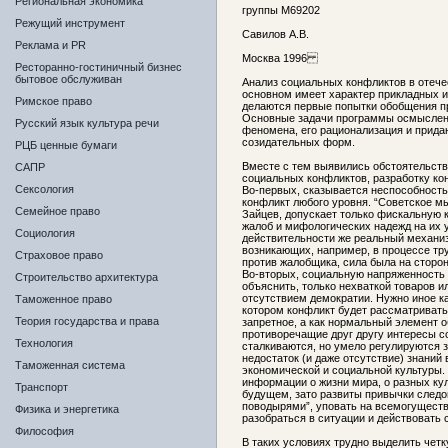
Региональная экономика
группы М69202
Режущий инструмент
Савилов А.В.
Реклама и PR
Москва 1996
Ресторанно-гостиничный бизнес
бытовое обслуживан
Анализ социальных конфликтов в отече
основном имеет характер прикладных и
Римское право
делаются первые попытки обобщения п
Основные задачи программы осмыслени
Русский язык культура речи
феномена, его рационализация и прида
созидательных форм.
РЦБ ценные бумаги
Вместе с тем выявились обстоятельств
САПР
социальных конфликтов, разработку ко
Сексология
Во-первых, сказывается неспособност
конфликт любого уровня. “Советское мы
Семейное право
Зайцев, допускает только фискальную 
жалоб и мифологических надежд на их у
Социология
действительности же реальный механи
возникающих, например, в процессе тр
Страховое право
против жалобщика, сила была на сторо
Во-вторых, социальную напряженность 
Строительство архитектура
объяснить, только нехваткой товаров и
отсутствием демократии. Нужно иное к
Таможенное право
котором конфликт будет рассматриватьс
Теория государства и права
запретное, а как нормальный элемент о
противоречащие друг другу интересы с
Технология
сталкиваются, но умело регулируются з
недостаток (и даже отсутствие) знаний
Таможенная система
экономической и социальной культуры.
информации о жизни мира, о разных кул
Транспорт
будущем, зато развиты привычки следо
поводырями”, уповать на всемогуществ
Физика и энергетика
разобраться в ситуации и действовать 
Философия
В таких условиях трудно выделить четк