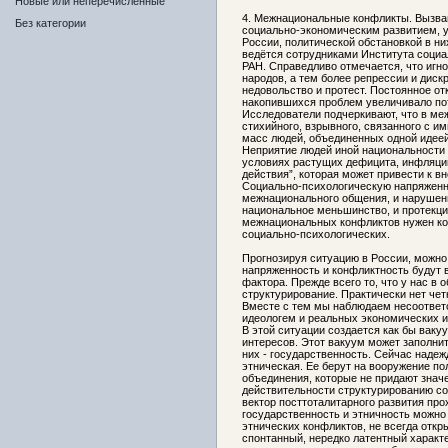
Новые или неперечисленные
4. Межнациональные конфликты. Вызва
Без категории
социально-экономическим развитием, у
России, политической обстановкой в ни
ведётся сотрудниками Института соци
РАН. Справедливо отмечается, что игн
народов, а тем более репрессии и дис
недовольство и протест. Постоянное о
накопившихся проблем увеличивало по
Исследователи подчеркивают, что в м
стихийного, взрывного, связанного с 
масс людей, объединенных одной идеей
Неприятие людей иной национальности
условиях растущих дефицита, инфляции
действия”, которая может привести к в
Социально-психологическую напряженно
межнационального общения, и нарушен
национальное меньшинство, и протекци
межнациональных конфликтов нужен ко
социально-психологических.
Прогнозируя ситуацию в России, можно 
напряженность и конфликтность будут 
фактора. Прежде всего то, что у нас в
структурирование. Практически нет чет
Вместе с тем мы наблюдаем несоответ
идеологем и реальных экономических и
В этой ситуации создается как бы ваку
интересов. Этот вакуум может заполни
них - государственность. Сейчас надежд
этническая. Ее берут на вооружение по
объединения, которые не придают знач
действительности структурированию со
вектор посттоталитарного развития пр
государственность и этничность можно
этнических конфликтов, не всегда отк
спонтанный, нередко латентный характ