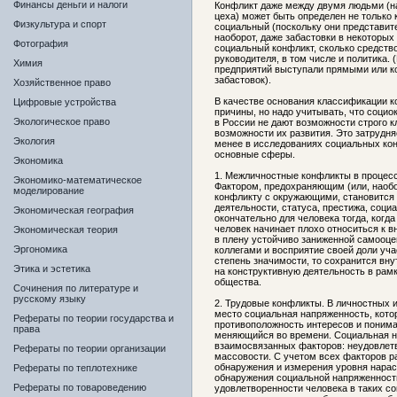
Финансы деньги и налоги
Конфликт даже между двумя людьми (н
цеха) может быть определен не только 
Физкультура и спорт
социальный (поскольку они представит
наоборот, даже забастовки в некоторых
Фотография
социальный конфликт, сколько средств
руководителя, в том числе и политика. 
Химия
предприятий выступали прямыми или к
забастовок).
Хозяйственное право
В качестве основания классификации 
Цифровые устройства
причины, но надо учитывать, что соци
Экологическое право
в России не дают возможности строго 
возможности их развития. Это затрудня
Экология
менее в исследованиях социальных ко
основные сферы.
Экономика
1. Межличностные конфликты в процесс
Экономико-математическое
Фактором, предохраняющим (или, наобо
моделирование
конфликту с окружающими, становится 
деятельности, статуса, престижа, соци
Экономическая география
окончательно для человека тогда, когд
человек начинает плохо относиться к в
Экономическая теория
в плену устойчиво заниженной самооце
Эргономика
коллегами и восприятие своей доли уч
степень значимости, то сохранится вн
Этика и эстетика
на конструктивную деятельность в рамк
общества.
Сочинения по литературе и
русскому языку
2. Трудовые конфликты. В личностных
место социальная напряженность, кото
Рефераты по теории государства и
противоположность интересов и понима
права
меняющийся во времени. Социальная н
взаимосвязанных факторов: неудовлетв
Рефераты по теории организации
массовости. С учетом всех факторов р
обнаружения и измерения уровня нарас
Рефераты по теплотехнике
обнаружения социальной напряженност
Рефераты по товароведению
удовлетворенности человека в таких со