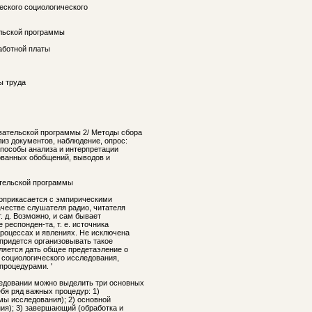
еского социологического
ельской программы
аботной платы
ы труда
вательской программы 2/ Методы сбора
из документов, наблюдение, опрос:
Способы анализа и интерпретации
ованных обобщений, выводов и
ательской программы
соприкасается с эмпирическими
честве слушателя радио, читателя
т. д. Возможно, и сам бывает
 респонден-та, т. е. источника
роцессах и явлениях. Не исключена
 придется организовывать такое
ляется дать общее предетаэление о
 социологического исследования,
процедурами. '
едовании можно выделить три основных
ебя ряд важных процедур: 1)
мы исследования); 2) основной
ия); 3) завершающий (обработка и