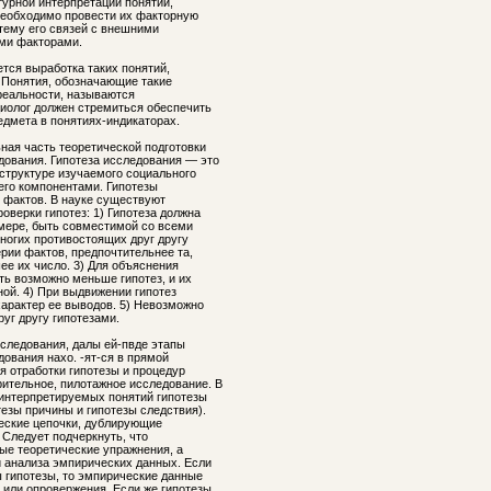
урной интерпретации понятий,
еобходимо провести их факторную
стему его связей с внешними
ми факторами.
тся выработка таких понятий,
. Понятия, обозначающие такие
еальности, называются
иолог должен стремиться обеспечить
дмета в понятиях-индикаторах.
ая часть теоретической подготовки
дования. Гипотеза исследования — это
структуре изучаемого социального
его компонентами. Гипотезы
фактов. В науке существуют
верки гипотез: 1) Гипотеза должна
 мере, быть совместимой со всеми
многих противостоящих друг другу
рии фактов, предпочтительнее та,
ее их число. 3) Для объяснения
ть возможно меньше гипотез, и их
ой. 4) При выдвижении гипотез
арактер ее выводов. 5) Невозможно
уг другу гипотезами.
сследования, далы ей-пвде этапы
ования нахо. -ят-ся в прямой
я отработки гипотезы и процедур
ительное, пилотажное исследование. В
 интерпретируемых понятий гипотезы
езы причины и гипотезы следствия).
еские цепочки, дублирующие
 Следует подчеркнуть, что
ые теоретические упражнения, а
и анализа эмпирических данных. Если
гипотезы, то эмпирические данные
 или опровержения. Если же гипотезы