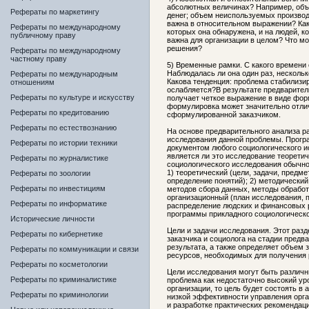
абсолютных величинах? Например, объ
Рефераты по маркетингу
денег; объем неиспользуемых произво
важна в относительном выражении? Как 
Рефераты по международному
которых она обнаружена, и на людей, к
публичному праву
важна для организации в целом? Что мо
решения?
Рефераты по международному
частному праву
5) Временные рамки. С какого времени
Наблюдалась ли она один раз, нескольк
Рефераты по международным
Какова тенденция: проблема стабилизи
отношениям
ослабляется?В результате предварител
Рефераты по культуре и искусству
получает четкое выражение в виде фо
формулировка может значительно отлич
Рефераты по кредитованию
сформулированной заказчиком.
Рефераты по естествознанию
На основе предварительного анализа 
исследования данной проблемы. Прогр
Рефераты по истории техники
документом любого социологического ис
является ли это исследование теорети
Рефераты по журналистике
социологического исследования обычно
1) теоретический (цели, задачи, предме
Рефераты по зоологии
определение понятий); 2) методически
Рефераты по инвестициям
методов сбора данных, методы обработк
организационный (план исследования, 
Рефераты по информатике
распределение людских и финансовых р
программы прикладного социологическо
Исторические личности
Цели и задачи исследования. Этот раз
Рефераты по кибернетике
заказчика и социолога на стадии пред
результата, а также определяет объем 
Рефераты по коммуникации и связи
ресурсов, необходимых для получения 
Рефераты по косметологии
Цели исследования могут быть различ
Рефераты по криминалистике
проблема как недостаточно высокий у
организации, то цель будет состоять в
Рефераты по криминологии
низкой эффективности управления орга
и разработке практических рекомендац