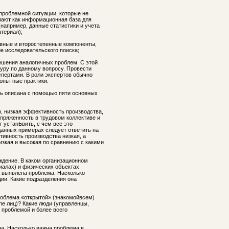
проблемной ситуации, которые не
пают как информационная база для
например, данные статистики и учета
териал);
авные и второстепенные компоненты,
е исследовательского поиска;
ешения аналогичных проблем. С этой
уру по данному вопросу. Провести
пертами. В роли экспертов обычно
опытные практики.
ь описана с помощью пяти основных
, низкая эффективность производства,
пряженность в трудовом коллективе и
т устанЬвить, с чем все это
данных примерах следует ответить на
тивность производства низкая, а
зкая и высокая по сравнению с какими
ждение. В каком организационном
иалах) и физических объектах
а выявлена проблема. Насколько
ии. Какие подразделения она
роблема «открытой» (знакомойвсем)
ппе лиц)? Какие люди (управленцы,
ы проблемой и более всего
на. Насколько важна проблема в