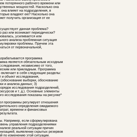
ем потерянного рабочего времени или
дственных мощностей. Насколько она
она влияет на подразделения, в
оторые владеют ею? Насколько она
жет получить организация от ее
 существует данная проблема?
о раз или возникает периодически?
ровалась, усиливается или
ьного анализа проблемная ситуация
рмулировки проблемы. Причем эта
аться от первоначальной,
разрабатывается программа
амма является обязательным исходным
следования, независимо от того,
ческим или прикладным. Программа
 включает в себя следующие разделы:
т и объект исследования,
й (обоснование выборки, обоснование
и и анализа данных; 3)
порядок исследования подразделений,
есурсов и т. д.). Основные элементы
го исследования показаны на рисунке^
дел программы регулирует отношения
варительного определения ожидаемого
затрат, времени и финансовых
результата.
ны. Например, если сформулирована
ровень управления подразделениями
 анализе реальной ситуации причин
низацией, выявлении скрытых резервов
ий по изменению этой ситуации.