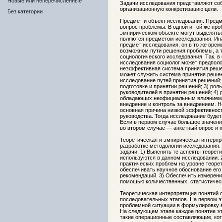
Новые или неперечисленные
Задачи исследования представляют со
организационную конкретизацию цели.
Без категории
Предмет и объект исследования. Пред
вопрос проблемы. В одной и той же про
эмпирическом объекте могут выделятьс
являются предметом исследования. Ина
предмет исследования, он в то же врем
возможном пути решения проблемы, а 
социологического исследования. Так, 
исследования социолог может предполо
неэффективная система принятия реше
может служить система принятия решен
исследование путей принятия решений; 
подготовке и принятии решений; 3) ро
руководителей в принятии решений; 4)
обладающих неофициальным влиянием, 
внедрение и контроль за внедрением. Н
основная причина низкой эффективност
руководства. Тогда исследование будет
Если в первом случае большое значени
во втором случае — анкетный опрос и 
Теоретическая и эмпирическая интерпр
разработке методологии исследования.
задачи: 1) Выяснить те аспекты теорет
используются в данном исследовании. 
практических проблем на уровне теоре
обеспечивать научное обоснование его 
рекомендаций. 3) Обеспечить измерени
помощью количественных, статистическ
Теоретическая интерпретация понятий 
последовательных этапов. На первом 
проблемной ситуации в формулировку в
На следующем этапе каждое понятие э
такие операционные составляющие, ко