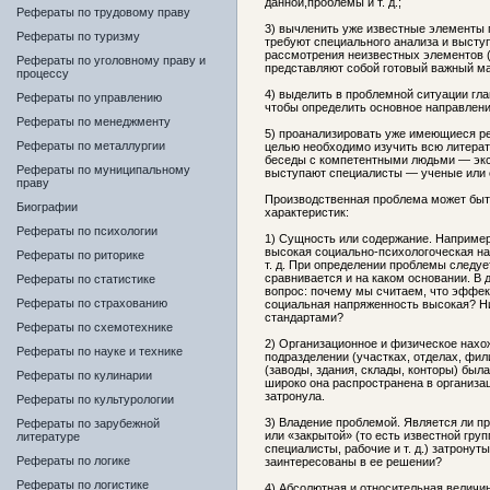
данной,проблемы и т. д.;
Рефераты по трудовому праву
3) вычленить уже известные элементы 
Рефераты по туризму
требуют специального анализа и высту
рассмотрения неизвестных элементов (
Рефераты по уголовному праву и
представляют собой готовый важный ма
процессу
4) выделить в проблемной ситуации гл
Рефераты по управлению
чтобы определить основное направлени
Рефераты по менеджменту
5) проанализировать уже имеющиеся р
Рефераты по металлургии
целью необходимо изучить всю литерат
беседы с компетентными людьми — экс
Рефераты по муниципальному
выступают специалисты — ученые или 
праву
Производственная проблема может быт
Биографии
характеристик:
Рефераты по психологии
1) Сущность или содержание. Например
высокая социально-психологоческая на
Рефераты по риторике
т. д. При определении проблемы следуе
сравнивается и на каком основании. В 
Рефераты по статистике
вопрос: почему мы считаем, что эффек
Рефераты по страхованию
социальная напряженность высокая? Ни
стандартами?
Рефераты по схемотехнике
2) Организационное и физическое нахо
Рефераты по науке и технике
подразделении (участках, отделах, фил
(заводы, здания, склады, конторы) был
Рефераты по кулинарии
широко она распространена в организац
затронула.
Рефераты по культурологии
3) Владение проблемой. Является ли п
Рефераты по зарубежной
или «закрытой» (то есть известной гру
литературе
специалисты, рабочие и т. д.) затронут
Рефераты по логике
заинтересованы в ее решении?
Рефераты по логистике
4) Абсолютная и относительная величи