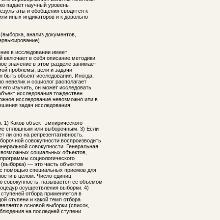
зко падает научный уровень
результаты и обобщения сводятся к
ли иных индикаторов и к довольно
(выборка, анализ документов,
тервьюирование)
ние в исследовании имеет
й включает в себя описание методики
ное значение в этом разделе занимает
ой проблемы, цели и задачи
н быть объект исследования. Иногда,
о невелик и социолог располагает
его изучить, он может исследовать
 объект исследования тождествен
ложное исследование невозможно или в
ешения задач исследования
: 1) Каков объект эмпирического
ние сплошным или выборочным. 3) Если
т ли оно на репрезентативность.
борочной совокупности воспроизводить
неральной совокупности. Генеральная
 возможных социальных объектов,
 программы социологического
 (выборка) — это часть объектов
ц с помощью специальных приемов для
ости в целом. Число единиц
 совокупность, называется ее объемом
оцедур осуществления выборки. 4)
 ступеней отбора применяется в
дой ступени и какой темп отбора
 является основой выборки (список,
наблюдения на последней ступени