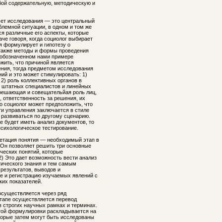
бой содержательную, методическую и
мет исследования — это центральный
блемной ситуации, в одном и том же
я различные его аспекты, которые
че говоря, когда социолог выбирает
я формулирует и гипотезу о
также методы и формы проведения
в обозначенном нами примере
жить, что причиной является
ния, тогда предметом исследования
ий и это может стимулировать: 1)
2) роль коллективных органов в
ль штатных специалистов и линейных
 решающая и совещательйая роль лиц,
ответственность за решения, их
о социолог может предположить, что
и управления заключается в стиле
 развиваться по другому сценарию.
е будет иметь анализ документов, то
психологическое тестирование.
етация понятия — необходимый этап в
 Он позволяет решить три основные
ических понятий, которые
2) Это дает возможность вести анализ
тического знания и тем самым
результатов, выводов и
е и регистрацию изучаемых явлений с
их показателей.
осуществляется через ряд
этапе осуществляется перевод
 строгих научных рамках и терминах.
той формулировки раскладывается на
торые затем могут быть исследованы