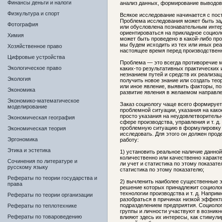
Финансы деньги и налоги
анализ данных, формирование выводов
Физкультура и спорт
Всякое исследование начинается с пос
Проблема исследования может быть зад
Фотография
или обусловлена познавательным инте
ориентироваться на прикладное социол
Химия
может быть проведено в какой-либо пр
мы будем исходить из тех или иных ре
Хозяйственное право
настоящее время перед производствен
Цифровые устройства
Проблема — это всегда противоречие м
Экологическое право
каких-то результативных практических 
незнанием путей и средств их реализа
Экология
получить новое знание или создать те
или иное явление, выявить факторы, п
Экономика
развитие явления в желаемом направле
Экономико-математическое
Заказ социологу чаще всего формирует
моделирование
проблемной ситуации, указания на како
просто указания на неудовлетворительн
Экономическая география
сфере производства, управления и т. д
проблемную ситуацию в формулировку 
Экономическая теория
исследовать. Для этого он должен про
Эргономика
работу:
Этика и эстетика
1) установить реальное наличие данной
количественно или качественно характ
Сочинения по литературе и
ли учет и статистика по этому показате
русскому языку
статистика по этому показателю;
Рефераты по теории государства и
2) вычленить наиболее существенные 
права
решение которых принадлежит социолог
технологии производства и т. д. Напри
Рефераты по теории организации
разобраться в причинах низкой эффект
подразделением предприятия. Социолог
Рефераты по теплотехнике
группы и личности участвуют в возникн
Рефераты по товароведению
влияют здесь их интересы, как стимули