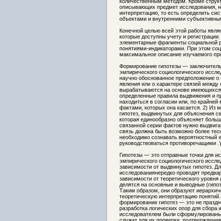
количественным методом. Кроме структ
описывающих предмет исследования, н
интерпретацию, то есть определить си
объектами и внутренними субъективны
Конечной целью всей этой работы являе
которые доступны учету и регистрации
элементарные фрагменты социальной р
понятиями-индикаторами. При этом соц
максимальное описание изучаемого пре
Формирование гипотезы — заключительн
эмпирического социологического иссле
научно обоснованное предположение о 
явления или о характере связей между 
вырабатываются на основе имеющихся 
определенные правила выдвижения и про
находиться в согласии или, по крайней
фактами, которых она касается. 2) Из 
гипотез, выдвинутых для объяснения се
которая единообразно объясняет больш
связанной серии фактов нужно выдвига
связь должна быть возможно более тесн
необходимо сознавать вероятностный х
руководствоваться противоречащими .'р
Гипотезы — это отправные точки для и
эмпирического социологического исслед
зависимости от выдвинутых гипотез. Дл
исследованиянередко проводят предвар
зависимости от теоретического уровня
делятся на основные и выводные (гипот
Таким образом, они образуют иерархич
теоретическую интерпретацию понятий.
формирование гипотез — это не праздн
разработка логических опор для сбора 
исследователем были сформулированы 
служат для их проверки, подтверждения