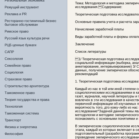
Региональная экономика
Тема: Методология и методика эмпирич
исследования. Содержание:
Режущий инструмент
Реклама и PR
Теоретическая подготовка исследоват
Ресторанно-гостиничный бизнес
Основные правила учета и расчета зар
бытовое обслуживан
Начисление заработной платы
Римское право
Виды заработной платы и формы оплат
Русский язык культура речи
Заключение
РЦБ ценные бумаги
Список литературы
САПР
Сексология
1/ Теоретическая подготовка исследо
социальной информации (выборка, анал
Семейное право
анкетирование, интервьюирование) 3/ 
данных, получение эмпирически обосн
Социология
рекомендаций
Страховое право
1. Теоретическая подготовка исследов
Строительство архитектура
Каждый из нас в той или иной степени 
социологическими исследованиями в ка
Таможенное право
газет, журналов, научной литературы и 
Теория государства и права
вовлечен в эти исследования в качестве
первичной информации об изучаемых п
Технология
вероятность того, дто кому-либо из нас
исследование^Задачей данной темы яв
Таможенная система
методологии и методике эмпирического
познакомить с основными понятиями и 
Транспорт
В эмпирическом социологическом иссл
Физика и энергетика
этапа, каждый из которых включает в с
подготовительный (разработка програм
Философия
(проведение эмпирического исследован