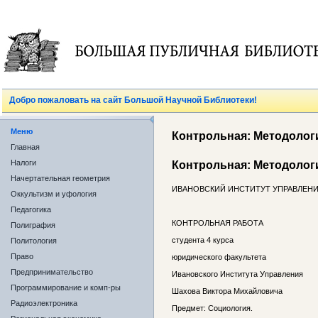
Добро пожаловать на сайт Большой Научной Библиотеки!
Меню
Контрольная: Методолог
Главная
Налоги
Контрольная: Методолог
Начертательная геометрия
ИВАНОВСКИЙ ИНСТИТУТ УПРАВЛЕН
Оккультизм и уфология
Педагогика
КОНТРОЛЬНАЯ РАБОТА
Полиграфия
студента 4 курса
Политология
Право
юридического факультета
Предпринимательство
Ивановского Института Управления
Программирование и комп-ры
Шахова Виктора Михайловича
Радиоэлектроника
Предмет: Социология.