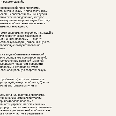
 и рекомендаций).
тановки какой-либо проблемы.
ана извне каким- ' либо заказчиком
ресом. В-раскрытии-темымы будем
огическое исследование, которое
оизводственной организации. Поэтому
альных проблем, которые встают в
ными организациями.
ежду знаниями о потребностях людей в
или теоретических действиях и
ции. Решить проблему — значит
оретическую модель, объясняющую то
озволяющие воздействовать на
нии.
ся в виде обозначения некоторой
е-то социальное противоречие либо
ое состояние дел в той или иной
. Социологу предстоит перевести
проблемы, которую он будет
делать специальную теоретическую
 проблемы: а) есть ли показатель,
еризующий данную проблему; б) есть
лю, в) достоверны ли учет и
элементы или факторы проблемы,
ии, а не экономической теории,
мер, поставлейа проблема
ивности управления тем или иным
у предстоит решить, какие социальные
овении и решении этой проблемы, как
руется их участие в разрешении