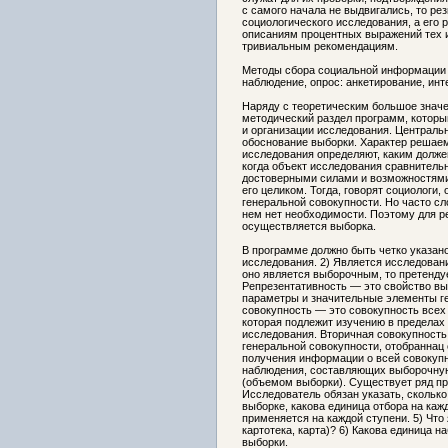
с самого начала не выдвигались, то ре
социологического исследования, а его 
описаниям процентных выражений тех и
тривиальным рекомендациям.
Методы сбора социальной информации 
наблюдение, опрос: анкетирование, ин
Наряду с теоретическим большое значе
методический раздел программ, которы
и организации исследования. Централь
обоснование выборки. Характер решаем
исследования определяют, каким долже
когда объект исследования сравнительн
достоверными силами и возможностями 
его целиком. Тогда, говорят социологи,
генеральной совокупности. Но часто с
нем нет необходимости. Поэтому для р
осуществляется выборка.
В программе должно быть четко указано
исследования. 2) Является исследова
оно является выборочным, то претендуе
Репрезентативность — это свойство вы
параметры и значительные элементы ге
совокупность — это совокупность всех
которая подлежит изучению в пределах
исследования. Вторичная совокупность
генеральной совокупности, отобранна
получения информации о всей совокупн
наблюдения, составляющих выборочную
(объемом выборки). Существует ряд пр
Исследователь обязан указать, сколько
выборке, какова единица отбора на каж
применяется на каждой ступени. 5) Что
картотека, карта)? 6) Какова единица 
выборки.