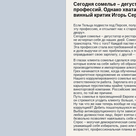
Сегодня сомелье – дегус
профессий. Однако хвата
винный критик Игорь Сер
Если Тельца подвести под Персея, пол
эту профессию, и отсылает нас к стар
двору».
Сегодня сомелье – дегустатор и ресто
не исчерпал себя до наших дней. Соме
транспорта. Что с того? Каждой пастве
Эта профессия стала востребованной в 
и доля выручки от них приблизилась к 
оправдывает свою зарплату, с другой –
В глазах клиента сомелье сделался оп
которые взяли на себя заботу об обра
производителями и импортерами алкоголя
Грех начинается позже, когда обученны
приоритетное предложение их клиентам.
Нашего коррумпированного сомелье мож
ответственности работа. Зарплата его 
карьерные перспективы крайне туманн
виноторговой компании. Российские зве
всего, по той же причине.
Путь сомелье в просвещенной Европе ин
он стремится угодить клиенту больше, 
Ну так что же нам теперь вообще не хо
коррупцией? Добить пошатнувшуюся мо
Выбор антикоррупционного пути зависит
любое должностное лицо, берет взятки о
безвольно позволяет навязывать себе ­
Спрос – могучая демократическая сила
уважающий себя избиратель, рано или п
возрастет, профессиональная планка вн