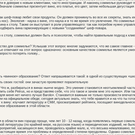
ти в доверие к новым клиентами, часто иностранцам. И наконец соммелье руководит по
Вначале соммелье презентует вино, его платье, его цвет, затем небольшая дегустация
ак шеф-повар любит свои продукты. Он должен проникнуть во все их секреты, знать 
 нос). Энология - наука о вине, это наука и в то же время это увлечение. Но соммелье
ина к столу. Также он выступает в роли управляющего: так как погребом нужно управл
 подбирать вина гармонирующие с новыми "созданиями" шеф-повара.
о к столу, соммелье должен быть и психологом, чтобы найти правильным подход к кл
чество для соммелье? Услышав этот вопрос многие задумаются, что же самое главное -
лье отвечают на этот вопрос одназначно: основным качеством соммелье является умен
просто потерять голову...
ть «винное» образование? Ответ напрашивается такой: в одной из существующих «шк
ь своих гостей: они зачастую проявляют поразительную
 Что ж, разбираться в винах нынче модно. Это умение становится неотъемлемой час
ить себе Petrus, но и представляю себе, что это такое и зачем мне это нужно». Или так
 для меня нет ничего лучше Barolo». Становится важным не только произвести впечатл
и на официальном обеде; сегодня актуально знать, что тебе нравится и на что ты гото
 к вину: изучают литературу и СМИ, просматривают рейтинги, посещают винодельчески
ое образование в этой области.
в области вин гораздо проще, чем лет 10 - 12 назад, когда появлялись первые сомель
ой литературы (по крайней мере, на русском языке) и периодических изданий, не бы
роприятий, касающихся вин, проводилось крайне мало, и, что весьма немаловажно, п
астоящее время эти проблемы в определенной степени преодолены. Однако сомелье 