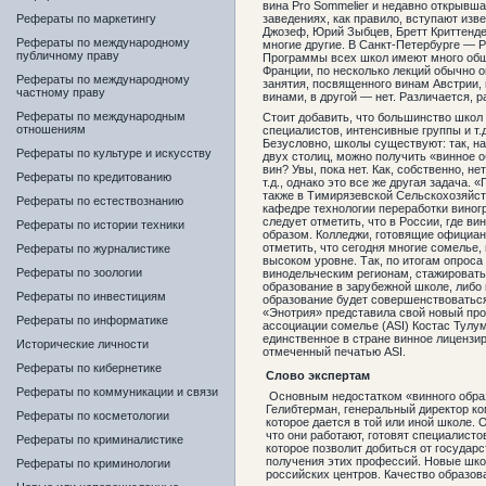
вина Pro Sommelier и недавно открыв
Рефераты по маркетингу
заведениях, как правило, вступают изв
Джозеф, Юрий Зыбцев, Бретт Криттенде
Рефераты по международному
многие другие. В Санкт-Петербурге — 
публичному праву
Программы всех школ имеют много обще
Франции, по несколько лекций обычно о
Рефераты по международному
занятия, посвященного винам Австрии,
частному праву
винами, в другой — нет. Различается, 
Рефераты по международным
Стоит добавить, что большинство школ 
отношениям
специалистов, интенсивные группы и т.
Безусловно, школы существуют: так, н
Рефераты по культуре и искусству
двух столиц, можно получить «винное о
вин? Увы, пока нет. Как, собственно, 
Рефераты по кредитованию
т.д., однако это все же другая задача
также в Тимирязевской Сельскохозяйс
Рефераты по естествознанию
кафедре технологии переработки виног
следует отметить, что в России, где в
Рефераты по истории техники
образом. Колледжи, готовящие официант
отметить, что сегодня многие сомелье
Рефераты по журналистике
высоком уровне. Так, по итогам опрос
Рефераты по зоологии
винодельческим регионам, стажироватьс
образование в зарубежной школе, либо
Рефераты по инвестициям
образование будет совершенствоваться 
«Энотрия» представила свой новый пр
Рефераты по информатике
ассоциации сомелье (ASI) Костас Тулум
единственное в стране винное лицензи
Исторические личности
отмеченный печатью ASI.
Рефераты по кибернетике
Слово экспертам
Рефераты по коммуникации и связи
Основным недостатком «винного образ
Гелибтерман, генеральный директор ко
Рефераты по косметологии
которое дается в той или иной школе. 
что они работают, готовят специалист
Рефераты по криминалистике
которое позволит добиться от государ
получения этих профессий. Новые школ
Рефераты по криминологии
российских центров. Качество образо