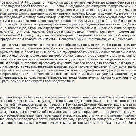
ре профессий РФ создает ситуацию, когда различные учебные заведения берутся за 
 к обладателю этой профессии, — Наталья Богданова, руководитель программ WSET в
ельных программ и к неравноценности дипломов и сертификатов разных школ. Обучен
ге мы имеем дело с винными курсами разных уровней. Кроме того, конечно, влияет на 
виноградниках и винодельнях, которые часто входят в программу обучения сомелье в
 курс подразделяется на несколько уровней, в каждом из которых (с разной степенью
и и типы вин, технология производства вина и проводятся дегустационные сессии. Эта 
.е., выбирая курс, студенты определяют насколько глубокие и широкие знания по пред
ляется то, что мы уделяем большое внимание практическим занятиям — дегустация
работанными WSET дегустационными матрицами. «Академия Вина» является Аккредит
предлагаться 3 квалификации: WSET Foundation, WSET Intermediate, WSET Advanced.
ены изучать не множество вин, не разнообразие их производителей и торговых марок
 феномен, как гастрономический объект и т.д, — говорит Татьяна Шарапова, содиректо
одить причинно-следственные связи между органолептическими свойствами вина и ос
ния о характере и происхождении любого вина, выносить ему оценку, а это куда ценн
ссия сомелье для России — явление новое. Для школ сомелье это открывает широкие 
ять и совершенствовать программу обучения. Как всё новое, эта профессия в стране 
 у нас отсутствуют закостеневшие академические каноны и чиновничий контроль, на 
ного образования мне видится удаленность от виноградников и заводов первичного ви
винификации и т.п. Чтобы компенсировать это, мы активно используем на занятиях ви
их материалов, используемых в виноделии, также организуем стажировки для наших 
крыть сомелье все секреты производства вина.
решившим для себя получить те или иные знания по «винной» теме? «Если вы решили
 вопрос, для чего вам это нужно, — говорит Леонид Гелибтерман. — После этого и вы
е, что избыток информации гасит радость. Как сказал Даниеле Чернилли, издатель ита
 дегустировать — работа». «При обсуждении программы важно также обращать вниман
я вина, а также на наличие учебных и методических материалов», — продолжает тему Н
, огромное значение имеет преподавательский состав: уточните, кто именно и какие 
учае, обучение подразумевает и самостоятельную работу. Вам придется читать специа
ещать профессиональные мероприятия (выставки, тренинги, мастер-классы и т.д.). Это