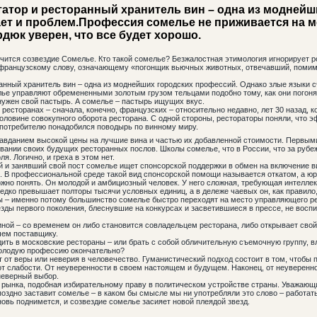
татор и ресторанный хранитель вин – одна из моднейш
ет и проблем.Профессия сомелье не приживается на м
дюк уверен, что все будет хорошо.
учит­ся созвездие Сомелье. Кто такой сомелье? Безжалост­ная этимология игнорирует
офранцузскому слову, означающему «погонщик вьючных животных, отвечавший, помимо 
ранный хранитель вин – одна из моднейших городских профессий. Однако злые языки 
лье управляют обремененными золотым грузом тельцами подобно тому, как они погоня
 нужен свой пастырь. А сомелье – пастырь ищущих вкус.
ресторанах – сначала, конечно, французских – относительно недавно, лет 30 назад, к
половине совокупного оборота ресторана. С одной стороны, рестораторы поняли, что
 потребителю ­понадобился поводырь по винному миру.
равданием ­высокой цены на лучшие вина и частью их добав­ленной стоимости. Первым
зовании своих будущих ресторанных послов. Школы сомелье, что в России, что за руб
. Логично, и ­греха в этом нет.
й и занявший свой пост сомелье ищет спонсорской поддержки в обмен на включение в
 В профессиональной среде такой вид спонсорской помощи ­называется откатом, а юр
но понять. Он молодой и амбициозный человек. У него сложная, требующая интеллек
редко превышает полторы тысячи условных единиц, а в дележе чаевых он, как правило, 
ы – именно потому большинство сомелье быстро переходят на место управляющего р
зды первого поколения, блеснувшие на конкурсах и засветившиеся в прессе, не восп
ой – со временем он либо становится совладельцем ресторана, либо открывает свой б
чем поставщику.
дить в московские рестораны – или брать с собой обличительную съемочную группу, в
лодую ­профессию окончательно?
 от веры или неверия в человечество. Гуманистический подход состоит в том, чтобы п
т ­слабости. От неуверенности в своем настоящем и ­будущем. ­Наконец, от неуверенно
неверный выбор.
 рынка, подобная избирательному праву в политическом устройстве страны. Уважающи
оздно заставит сомелье – в каком бы смысле мы ни употребляли это слово – работать
овь поднимется, и созвездие сомелье засияет новой плеядой звезд.