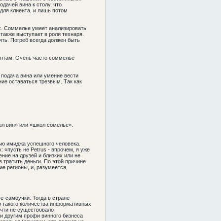
дачей вина к столу, что
 для клиента, и лишь потом
их. Соммелье умеет анализировать
 также выступает в роли технаря.
ять. Погреб всегда должен быть
иентам. Очень часто соммелье
 подача вина или умение вести
ие оставаться трезвым. Так как
ол вин» или «школ сомелье».
тью имиджа успешного человека.
: «пусть не Petrus - впрочем, я уже
ение на друзей и близких или не
в тратить деньги. По этой причине
е регионы, и, разумеется,
е-самоучки. Тогда в стране
ло такого количества информативных
очти не существовало
и другим профи винного бизнеса