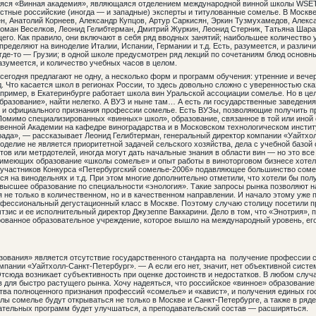
шаяся «Винная академия», являющаяся отделением международной винной школы WSET
естные российские (иногда — и западные) эксперты и титулованные сомелье. В Москв
н, Анатолий Корнеев, Александр Купцов, Артур Саркисян, Эркин Тузмухамедов, Алекс
Роман Веселков, Леонид Гелибтерман, Дмитрий Журкин, Леонид Стерник, Татьяна Шара
го. Как правило, они включают в себя ряд вводных занятий; наибольшее количество
пределяют на виноделие Италии, Испании, Германии и т.д. Есть, разумеется, и различи
 где-то — Грузии; в одной школе предусмотрен ряд лекций по сочетаниям блюд основ
разумеется, и количество учебных часов в целом.
сегодня предлагают не одну, а несколько форм и программ обучения: утренние и вече
д. Что касается школ в регионах России, то здесь довольно сложно с уверенностью ска
апример, в Екатеринбурге работает школа вин Уральской ассоциации сомелье. Но в це
бразование», найти нелегко. А ВУЗ и ныне там… А есть ли государственные заведения
нет и официального признания профессии сомелье. Есть ВУЗы, позволяющие получить 
. «Помимо специализированных «винных» школ», образование, связанное в той или иной
твенной Академии на кафедре виноградарства и в Московском технологическом инсти
рада», — рассказывает Леонид Гелибтерман, генеральный директор компании «Уайтхо
иноделие не является приоритетной задачей сельского хозяйства, дела с учебной базо
ов или метрдотелей, иногда могут дать начальные знания в области вин — но это все
, имеющих образование «школы сомелье» и опыт работы в виноторговом бизнесе хотел
а участников Конкурса «Петербургский сомелье-2006» подавляющее большинство сомел
я на винодельнях и т.д. При этом многие дополнительно отметили, что хотели бы по
 высшее образование по специальности «энология». Такие запросы рынка позволяют н
не только в количественном, но и в качественном направлении. И начало этому уже 
офессиональный дегустационный класс в Москве. Поэтому случаю столицу посетили 
тзис и ее исполнительный директор Джузеппе Ваккарини. Дело в том, что «Энотрия», п
рованное образовательное учреждение, которое вышло на международный уровень, ег
ования» является отсутствие государственного стандарта на получение профессии 
мпании «Уайтхолл-Санкт-Петербург». — А если его нет, значит, нет объективной систе
Отсюда возникает субъективность при оценке достоинств и недостатков. В любом случа
ов для быстро растущего рынка. Хочу надеяться, что российское «винное» образование
ства полноценного признания профессий «сомелье» и «кавист», и получения единых г
ы сомелье будут открываться не только в Москве и Санкт-Петербурге, а также в ряд
вательных программ будет улучшаться, а преподавательский состав — расширяться.