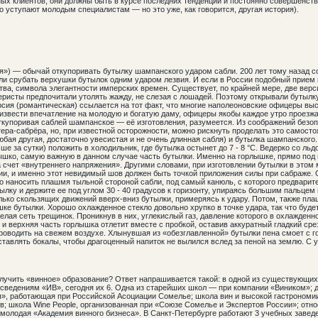
ных клиентов; они должны быть в курсе последних тенденций и постоянно совершенств
о уступают молодым специалистам — но это уже, как говорится, другая история).
ля») — обычай откупоривать бутылку шампанского ударом сабли. 200 лет тому назад 
и срубать верхушки бутылок одним ударом лезвия. И если в России подобный прием к
тва, символа элегантности имперских времен. Существует, по крайней мере, две вер
еристы предпочитали утолять жажду, не слезая с лошадей. Поэтому открывали бутылку
рсия (романтическая) ссылается на тот факт, что многие наполеоновские офицеры вы
оизвести впечатление на молодую и богатую даму, офицеры якобы каждое утро проезжа
ткупоривая саблей шампанское — её изготовления, разумеется. Из соображений безо
ра-сабрёра, но, при известной осторожности, можно рискнуть проделать это самосто
юбая другая, достаточно увесистая и не очень длинная сабля) и бутылка шампанског
чше за сутки) положить в холодильник, где бутылка остынет до 7 - 8 °C. Ведерко со ль
лышко, самую важную в данном случае часть бутылки. Именно на горлышке, прямо под 
счет «внутреннего напряжения». Другими словами, при изготовлении бутылки в этом
и, и именно этот невидимый шов должен быть точкой приложения силы при сабраже. 
о наносить плашмя тыльной стороной сабли, под самый канюль, с которого предварит
тылку и держите ее под углом 30 - 40 градусов к горизонту, упираясь большим пальцем
лько скользящих движений вверх-вниз бутылки, примеряясь к удару. Потом, также пла
шке бутылки. Хорошо охлажденное стекло довольно хрупко в точке удара, так что буд
елая сеть трещинок. Проникнув в них, углекислый газ, давление которого в охлажде
, и верхняя часть горлышка отлетит вместе с пробкой, оставив аккуратный гладкий сре
проводить на свежем воздухе. Хлынувшая из «обезглавленной» бутылки пена смоет с
дставлять бокалы, чтобы драгоценный напиток не вылился вслед за пеной на землю. С 
получить «винное» образование? Ответ напрашивается такой: в одной из существующи
о сведениям «ИВ», сегодня их 6. Одна из старейших школ — при компании «Виником»;
я», работающая при Российской Асоциации Сомелье; школа вин и высокой гастроном
в; школа Wine People, организованная при «Союзе Сомелье и Экспертов России»; отн
 молодая «Академия винного бизнеса». В Санкт-Петербурге работают 3 учебных завед