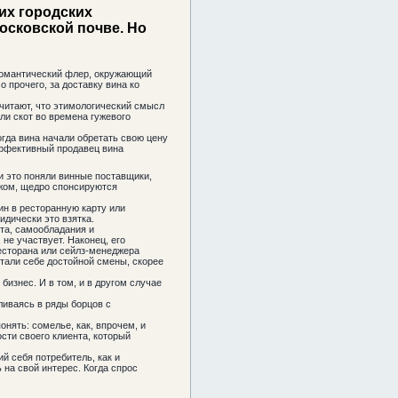
их городских
осковской почве. Но
 романтический флер, окружающий
прочего, за доставку вина ко
считают, что этимологический смысл
ли скот во времена гужевого
огда вина начали обретать свою цену
 эффективный продавец вина
и это поняли винные поставщики,
ежом, щедро спонсируются
ин в ресторанную карту или
идически это взятка.
та, самообладания и
не участвует. Наконец, его
есторана или сейлз-менеджера
итали себе достойной смены, скорее
изнес. И в том, и в другом случае
ливаясь в ряды борцов с
онять: сомелье, как, впрочем, и
сти своего клиента, ­который
й себя потребитель, как и
 на свой интерес. Когда спрос