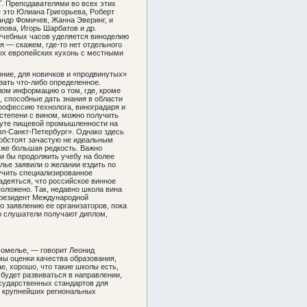
. Преподавателями во всех этих
е это Юлиана Григорьева, Роберт
андр Фомичев, Жанна Эверинг, и
пова, Игорь Шарбатов и др.
 учебных часов уделяется виноделию
я — скажем, где-то нет отдельного
ных европейских кухонь с местными
рние, для новичков и «продвинутых»
зать что-либо определенное.
лом информацию о том, где, кроме
, способные дать знания в области
профессию технолога, виноградаря и
 степени с вином, можно получить
туте пищевой промышленности на
лл-Санкт-Петербург». Однако здесь
й обстоят зачастую не идеальным
 же большая редкость. Важно
и бы продолжить учебу на более
ье заявили о желании ездить по
лучить специализированное
адеяться, что российское винное
положено. Так, недавно школа вина
президент Международной
о заявлению ее организаторов, пока
о слушатели получают диплом,
сомелье, — говорит Леонид
мы оценки качества образования,
е, хорошо, что такие школы есть,
 будет развиваться в направлении,
осударственных стандартов для
е крупнейших региональных