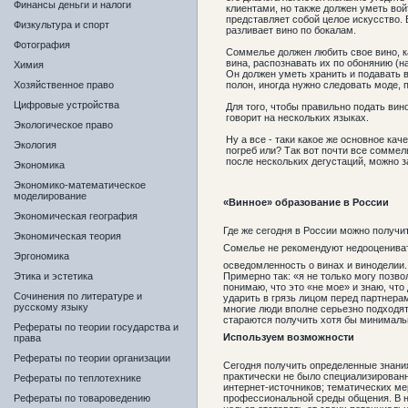
Финансы деньги и налоги
клиентами, но также должен уметь вой
представляет собой целое искусство. 
Физкультура и спорт
разливает вино по бокалам.
Фотография
Соммелье должен любить свое вино, к
вина, распознавать их по обонянию (на
Химия
Он должен уметь хранить и подавать в
Хозяйственное право
полон, иногда нужно следовать моде,
Цифровые устройства
Для того, чтобы правильно подать вин
говорит на нескольких языках.
Экологическое право
Ну а все - таки какое же основное ка
Экология
погреб или? Так вот почти все сомме
после нескольких дегустаций, можно за
Экономика
Экономико-математическое
моделирование
«Винное» образование в России
Экономическая география
Где же сегодня в России можно получи
Экономическая теория
Сомелье не рекомендуют недооцениват
Эргономика
осведомленность о винах и виноделии.
Этика и эстетика
Примерно так: «я не только могу позвол
понимаю, что это «не мое» и знаю, что
Сочинения по литературе и
ударить в грязь лицом перед партнерам
русскому языку
многие люди вполне серьезно подходят
стараются получить хотя бы минимальн
Рефераты по теории государства и
Используем возможности
права
Рефераты по теории организации
Сегодня получить определенные знания 
практически не было специализированн
Рефераты по теплотехнике
интернет-источников; тематических ме
Рефераты по товароведению
профессиональной среды общения. В н