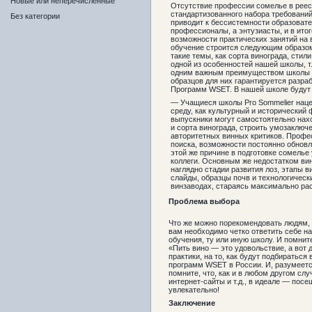
Новые или неперечисленные
Отсутствие профессии сомелье в реест
стандартизованного набора требований
Без категории
приводит к бессистемности образоват
профессионалы, а энтузиасты, и в ито
возможности практических занятий на 
обучение строится следующим образом:
такие темы, как сорта винограда, стил
одной из особенностей нашей школы, т
одним важным преимуществом школы яв
образцов для них гарантируется раз
Программ WSET. В нашей школе будут 
— Учащиеся школы Pro Sommelier нацел
среду, как культурный и исторический
выпускники могут самостоятельно нах
и сорта винограда, строить умозаключе
авторитетных винных критиков. Профе
поиска, возможности постоянно обновл
этой же причине в подготовке сомелье
коллеги. Основным же недостатком вин
наглядно стадии развития лоз, этапы 
слайды, образцы почв и технологическ
винзаводах, стараясь максимально рас
Проблема выбора
Что же можно порекомендовать людям, 
вам необходимо четко ответить себе на
обучения, ту или иную школу. И помнит
«Пить вино — это удовольствие, а вот
практики, на то, как будут подбиратьс
программ WSET в России. И, разумеется
помните, что, как и в любом другом сл
интернет-сайты и т.д., в идеале — пос
увлекательно!
Заключение