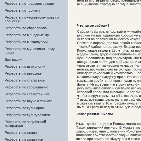
нельзя отставать от своих потенциаль
Рефераты по трудовому праву
все, и многие «звезды» сегодня заметн
Рефераты по туризму
Рефераты по уголовному праву и
процессу
Что такое сабраж?
Рефераты по управлению
Сабраж (sabrage, от фр. sabrе — «саб
Рефераты по менеджменту
русские гусары одинаково хорошо умел
остался на положении высокого искусс
Рефераты по металлургии
Согласно первой (прозаической) кавал
тяжелой сабли по горлышку. Вторая ве
Рефераты по муниципальному
Клико, овдовевшей в 27 лет. Желая пр
праву
мадам Клико, дружно салютовали ей, о
лучше осваивать под присмотром масте
Биографии
специальная сабля для сабража (или л
«подготовить»: за несколько часов (лу
Рефераты по психологии
нельзя, поскольку оно не охладит гор
обладает наибольшей хрупкостью — за 
Рефераты по риторике
максимальную нагрузку при вытягивани
Рефераты по статистике
горлышко «рубить поперек»: удар нужн
фольгу. Итак, возьмите в одну руку бу
Рефераты по страхованию
руку возьмите саблю и сделайте неско
стороной сабли под «кольцо» на горлы
Рефераты по схемотехнике
чтобы вокруг горлышка образовалась ц
7 атм., довершит дело, начатое саблей
Рефераты по науке и технике
может составить 10 м, сабраж лучше 
пыль, а сразу вслед за этим нужно по
Рефераты по кулинарии
Такие разные школы
Рефераты по культурологии
Рефераты по зарубежной
Итак, где же сегодня в России можно 
литературе
Таких заведений немного. В Москве, п
хорошо известная школа вина «Энотри
Рефераты по логике
внимание сочетаемости блюд и напитко
школа при компании «Каудаль» и также
Рефераты по логистике