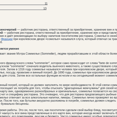
11
13
виночерпий
— работник ресторана, ответственный за приобретение, хранение вин и п
ий
— работник ресторана, ответственный за приобретение, хранение вин и представле
ин и даёт рекомендации по выбору напитков посетителям ресторана. Сомелье в свое
о
Франции
при королевском дворе «сомелье» назывался слуга, который отвечал за тран
б.
яется умение
ет звание Мэтра Соммелье (Sommelier), людям проработавшим в этой области более 
го французского слова "sommerier", которое само происходит от слова "bete de somm
зском "sommerier" означало водитель вьючного животного, а также существовало слово
теля. Затем в 1316 году соммелье назывался человек при королевском дворе, который
елье, посуду, провизию и винный погреб. До 1690 года, соммелье при королевском двор
а для стола. Затем все остальные функции исчезли и на сегодняшний момент соммелье
нный погреб, который он должен заполнять по мере необходимости. В этой связи сом
посещает их погреба для того, чтобы отыскать "драгоценные жемчужины" для своей к
карту вин, одновременно разнообразных и оригинальных, соммелье полагается на сво
асчет и специфику ресторана. Это очевидно, что для ресторана предлагающего рыбные
лье отвечает за все алкогольные напитки, ликеры. Соммелье лично проверяет во вр
ки. После того, как бутылки аккуратно разложены в погребе, соммелье должен следит
и буквально бесценны.
емя работы. Это он, после того, как посетители сделали свой выбор блюд, посоветуе
т наизусть все вина представленные в его карте вин, которая иногда может включать
ь клиенту, его пожеланиям, вкусам и бюджету. Часто соммелье имеет особые доверит