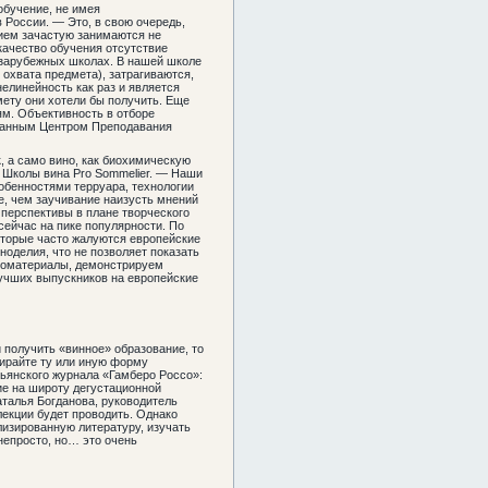
обучение, не имея
 России. — Это, в свою очередь,
ием зачастую занимаются не
качество обучения отсутствие
 зарубежных школах. В нашей школе
 охвата предмета), затрагиваются,
нелинейность как раз и является
мету они хотели бы получить. Еще
м. Объективность в отборе
ованным Центром Преподавания
, а само вино, как биохимическую
р Школы вина Pro Sommelier. — Наши
обенностями терруара, технологии
ее, чем заучивание наизусть мнений
перспективы в плане творческого
сейчас на пике популярности. По
которые часто жалуются европейские
ноделия, что не позволяет показать
деоматериалы, демонстрируем
лучших выпускников на европейские
 получить «винное» образование, то
бирайте ту или иную форму
льянского журнала «Гамберо Россо»:
ие на широту дегустационной
аталья Богданова, руководитель
лекции будет проводить. Однако
лизированную литературу, изучать
 непросто, но… это очень