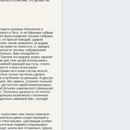
оваться (отметим, это делают не
солдаты конницы Наполеона и
анул в Лету, то во Франции сабраж
сии происхождения техники сабража.
, не бросая поводий, ударом
соких чинов увивались за мадам
ли мимо ее поместья, и, завидев
пасности технику сабрирования
ятельно. Вам понадобятся
о. Причем последнюю нужно заранее
дом для этих целей использовать
нижней границей выступа, стекло
 месте стекло испытывает
Однако ни в коем случае нельзя
ельно лучше частично удалить
 в углубление на донышке. В другую
шмя, без замаха, стукните тыльной
ет достаточно одной микротрещины,
нной бутылке шампанского превышает
з. Поскольку дальность ее полета
 горлышка возможную стеклянную
удачным сабражем Вас, господа!
х «школ вин» или «школ сомелье».
 довольно давно существующая и
ии «Ностальжи», уделяющая особое
осительно недавно открывшаяся
ения: школа вин «Сомелье», Школа