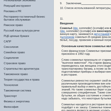
Региональная экономика
9. Заключение
Режущий инструмент
10. Список использованной литературы
Реклама и PR
Ресторанно-гостиничный бизнес
11.
бытовое обслуживан
Введение
Римское право
Сомелье́
(
фр.
sommelier
) [sɔməlje] или
Русский язык культура речи
(
фр.
sommelier
) [sɔməlje] или
виночерп
винную карту, занимается
дегустацией
в
РЦБ ценные бумаги
«
штопором
сомелье».В средние века в
бельё, посуду, провизию и винный погре
САПР
Основным качеством соммелье явл
Сексология
Союз французских Соммелье присваива
Семейное право
присвоено в 1992 году.
Социология
Слово соммелье произошло от старинно
"вьючное животное". На старом францу
Страховое право
переводилось как женщина этого води
Строительство архитектура
транспортировку багажа, а позже за б
подготовливал приборы и выбирал вин
Таможенное право
в ресторане.
Теория государства и права
Соммелье ревностно охраняет свой ви
различными производителями вин или 
Технология
правильный выбор и иметь достойную 
знаний. Но также соммелье берет в р
Таможенная система
совершенно специфичным. Также сомме
бутылки, их общее состояние и этикет
Транспорт
надо забывать, что некоторые бутылк
Физика и энергетика
Соммелье находится в ресторане во вр
Философия
подойдет к их заказу. Соммелье помни
его диалога является желание угодит