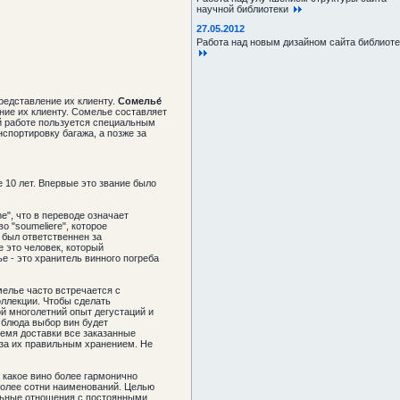
научной библиотеки
27.05.2012
Работа над новым дизайном сайта библиоте
редставление их клиенту.
Сомелье́
ние их клиенту. Сомелье составляет
й работе пользуется специальным
спортировку багажа, а позже за
10 лет. Впервые это звание было
e", что в переводе означает
 "soumeliere", которое
 был ответственнен за
е это человек, который
 - это хранитель винного погреба
мелье часто встречается с
оллекции. Чтобы сделать
й многолетний опыт дегустаций и
 блюда выбор вин будет
емя доставки все заказанные
ь за их правильным хранением. Не
т какое вино более гармонично
 более сотни наименований. Целью
ельные отношения с постоянными