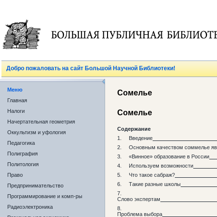
Добро пожаловать на сайт Большой Научной Библиотеки!
Меню
Сомелье
Главная
Налоги
Сомелье
Начертательная геометрия
Содержание
Оккультизм и уфология
1. Введение
Педагогика
2. Основным качеством соммелье яв
Полиграфия
3. «Винное» образование в России
Политология
4. Используем возможности
Право
5. Что такое сабраж?
6. Такие разные школы
Предпринимательство
Программирование и комп-ры
Слово экспертам
Радиоэлектроника
Проблема выбора