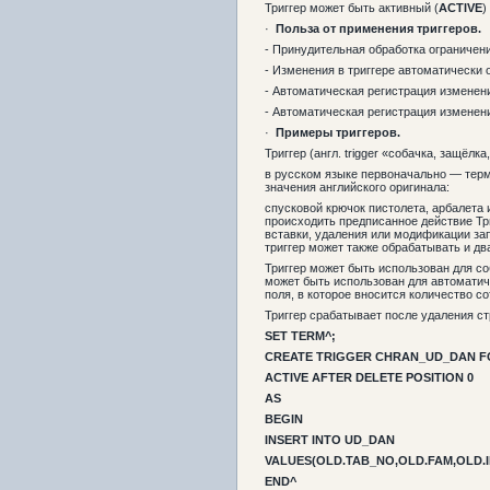
Триггер может быть активный (
ACTIVE
)
·
Польза от применения триггеров.
- Принудительная обработка ограничени
- Изменения в триггере автоматически 
- Автоматическая регистрация изменен
- Автоматическая регистрация изменен
·
Примеры триггеров.
Триггер (англ. trigger «собачка, защёлка
в русском языке первоначально — терми
значения английского оригинала:
спусковой крючок пистолета, арбалета 
происходить предписанное действие Тр
вставки, удаления или модификации зап
триггер может также обрабатывать и два
Триггер может быть использован для с
может быть использован для автоматич
поля, в которое вносится количество с
Триггер срабатывает после удаления с
SET TERM^;
CREATE TRIGGER CHRAN_UD_DAN F
ACTIVE AFTER DELETE POSITION 0
AS
BEGIN
INSERT INTO UD_DAN
VALUES(OLD.TAB_NO,OLD.FAM,OLD.I
END^