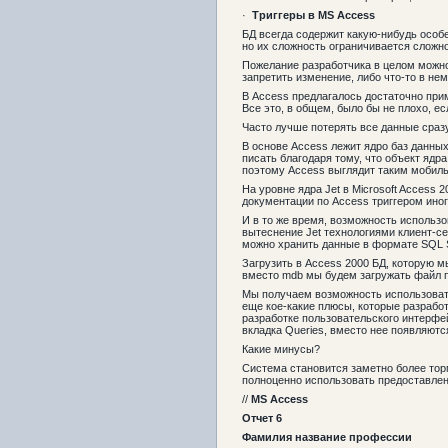
·
Триггеры в
MS
Access
БД всегда содержит какую-нибудь особе
но их сложность ограничивается сложно
Пожелание разработчика в целом можно 
запретить изменение, либо что-то в нем
В Access предлагалось достаточно при
Все это, в общем, было бы не плохо, е
Часто лучше потерять все данные сраз
В основе Access лежит ядро баз данных
писать благодаря тому, что объект яд
поэтому Access выглядит таким мобиль
На уровне ядра Jet в Microsoft Access
документации по Access триггером иног
И в то же время, возможность использо
вытеснение Jet технологиями клиент-се
можно хранить данные в формате SQL Se
Загрузить в Access 2000 БД, которую мы
вместо mdb мы будем загружать файл п
Мы получаем возможность использовать 
еще кое-какие плюсы, которые разрабо
разработке пользовательского интерфей
вкладка Queries, вместо нее появляются
Какие минусы?
Система становится заметно более торм
полноценно использовать предоставлен
//
MS
Access
Отчет 6
Фамилия
название профессии