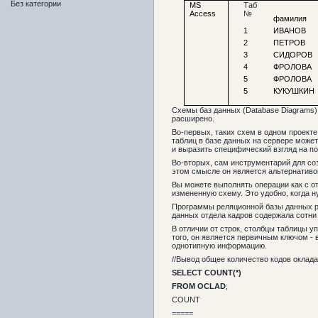
Без категории
MS
Таб
Access
№
фамилия
1
ИВАНОВ
2
ПЕТРОВ
3
СИДОРОВ
4
ФРОЛОВА
5
ФРОЛОВА
5
КУКУШКИН
Схемы баз данных (Database Diagrams) 
расширено.
Во-первых, таких схем в одном проекте 
таблиц в базе данных на сервере может
и выразить специфический взгляд на п
Во-вторых, сам инструментарий для соз
этом смысле он является альтернатив
Вы можете выполнять операции как с от
измененную схему. Это удобно, когда н
Программы реляционной базы данных ра
данных отдела кадров содержала сотни 
В отличии от строк, столбцы таблицы 
того, он является первичным ключом - 
однотипную информацию.
//Вывод общее количество кодов оклада 
SELECT
COUNT
(*)
FROM OCLAD
;
COUNT
=====