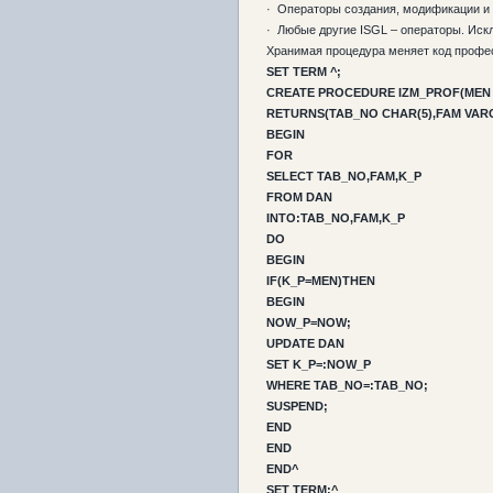
· Операторы создания, модификации и 
· Любые другие ISGL – операторы. Иск
Хранимая процедура меняет код профе
SET TERM ^;
CREATE PROCEDURE IZM_PROF(MEN 
RETURNS(TAB_NO CHAR(5),FAM VARC
BEGIN
FOR
SELECT TAB_NO,FAM,K_P
FROM DAN
INTO:TAB_NO,FAM,K_P
DO
BEGIN
IF(K_P=MEN)THEN
BEGIN
NOW_P=NOW;
UPDATE DAN
SET K_P=:NOW_P
WHERE TAB_NO=:TAB_NO;
SUSPEND;
END
END
END^
SET TERM;^