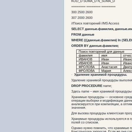
KOD_D SUMA_D N_SUMA_D
======== ======== ========
300 2500 2600
307 2000 2600
//Поиск повторений //MS Access
SELECT данные.фамилия, данные.им
FROM данные
WHERE (((данные.фамилия) In (SELE
ORDER BY данные.фамилия;
Поиск повторений для данные
фамилия
имя
отчес
ИВАНОВ
Иван
Иван
ИВАНОВ
Иван
Иван
ФРОЛОВА
Анастасия
Дмит
ФРОЛОВА
Мария
Алекс
·
Удаление хранимой процедуры.
Удаление хранимой процедуры выполн
DROP
PROCEDURE
name;
Здесь name – имя хранимой процедуры
Хранимые процедуры — основное средст
операции выборки и модификации данны
анализируется при компиляции, а опти
значения.
Для вызова процедуры клиентская прог
Хранимые процедуры используются в про
полей со списком.
Однако нужно помнить, что хранимые п
Конструктора запросов. Если же она со