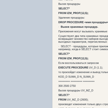
Вызов процедуры
SELECT*
FROM IZM_PROF(12,5);
Удаление процедуры:
DROP PROCEDURE <имя процедуры>
·
Вызов
хранимых процедур.
Приложения могут вызывать хранимые 
Существуют два типа хранимых процедур
возвращают множество наборов выходны
выходных параметров, перечисленных
· SELECT - процедуры, которые прилож
например, когда в SELECT стоит символ
SELECT
*
FROM IZM_PROF(12,5);
Если воспользоваться запросом
EXECUTE
PROCEDURE
UV_D (1.1);
то произойдет изменение и вывод тольк
KOD_D SUMA_D N_SUMA_D
======== ======== ========
300 2500 2750
Вызов процедуры UV_MZ_D
SELECT
*
FROM
UV_MZ_D (2600);
произведет изменения только двух стр