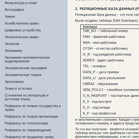
Физкультура и спорт
2.
РЕЛЯЦИОННЫЕ БАЗА ДАННЫХ (Р
Фотография
Реляционная база данных - это тело с
Химия
Были созданы таблицы DAN (Interbase) 
Хозяйственное право
Interbase
Цифровые устройства
TAB_NO – табельный номер
FAM – фамилия работника
Экологическое право
IMIA – имя работника
Экология
OTSH – отчество работника
Экономика
G_R - год рождения работника
Экономико-математическое
ADRES - адрес работника
моделирование
TEL - телефон
Экономическая география
DATA_P – дата приема
Экономическая теория
DATA_U - дата увольнения
Эргономика
OBRAZ - образование
Этика и эстетика
SEM_POLOJ – семейное положени
Сочинения по литературе и
S_N_PASPORT – паспортные данн
русскому языку
K_V - код выслуги
Рефераты по теории государства и
K_O - код оклада
права
K_P - код профессии
Рефераты по теории организации
и заполненными строками. Каждая строк
телефонного номера, и адреса представ
Рефераты по теплотехнике
То что мы получили - является основой
Рефераты по товароведению
таблица меньше чем файловая система
фрагментами информации, а не от сам
Рефераты по трудовому праву