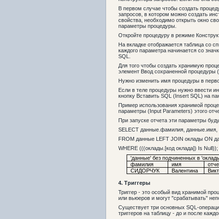
В первом случае чтобы создать процеду
запросов, в котором можно создать ин
свойства, необходимо открыть окно сво
параметры процедуры.
Откройте процедуру в режиме Конструкт
На вкладке отображается таблица со с
каждого параметра начинается со значк
SQL.
Для того чтобы создать хранимую проце
элемент Ввод сохраненной процедуры (Cr
Нужно изменить имя процедуры в перво
Если в теле процедуры нужно ввести и
кнопку Вставить SQL (Insert SQL) на п
Пример использования хранимой процеду
параметры (Input Parameters) этого от
При запуске отчета эти параметры буду
SELECT данные.фамилия, данные.имя, 
FROM данные LEFT JOIN оклады ON данн
WHERE (((оклады.[код оклада]) Is Null));
'данные' без подчиненных в 'оклады
фамилия
имя
отче
СИДОРЧУК
Валентина
Вик
4.
Триггеры
Триггер - это особый вид хранимой пр
или вьюеров и могут "срабатывать" неп
Существует три основных SQL-операции
триггеров на таблицу - до и после каж