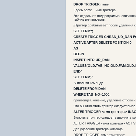
DROP
TRIGGER
name;
Здесь name – имя триггера.
Это отдельная подпрограмма, связанна
таблиц или вьюеров.
//Триггер срабатывает после удаления
SET TERM^;
CREATE TRIGGER CHRAN_UD_DAN F
ACTIVE AFTER DELETE POSITION 0
AS
BEGIN
INSERT INTO UD_DAN
VALUES(OLD.TAB_NO,OLD.FAM,OLD.I
END^
SET TERM;^
Выполняя команду
DELETE FROM DAN
WHERE TAB_NO=1000;
произойдет, конечно, удаление строки 
Что бы отключить триггер следует вып
ALTER TRIGGER <
имя
триггера
> INAC
Включить триггер следует выполнить к
ALTER TRIGGER <имя триггера> ACTIV
Для удаления триггера команда
DROP TRIGGER <имя триггера>;