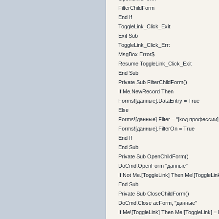
FilterChildForm
End If
ToggleLink_Click_Exit:
Exit Sub
ToggleLink_Click_Err:
MsgBox Error$
Resume ToggleLink_Click_Exit
End Sub
Private Sub FilterChildForm()
If Me.NewRecord Then
Forms![данные].DataEntry = True
Else
Forms![данные].Filter = "[код профессии
Forms![данные].FilterOn = True
End If
End Sub
Private Sub OpenChildForm()
DoCmd.OpenForm "данные"
If Not Me.[ToggleLink] Then Me![ToggleLin
End Sub
Private Sub CloseChildForm()
DoCmd.Close acForm, "данные"
If Me![ToggleLink] Then Me![ToggleLink] =