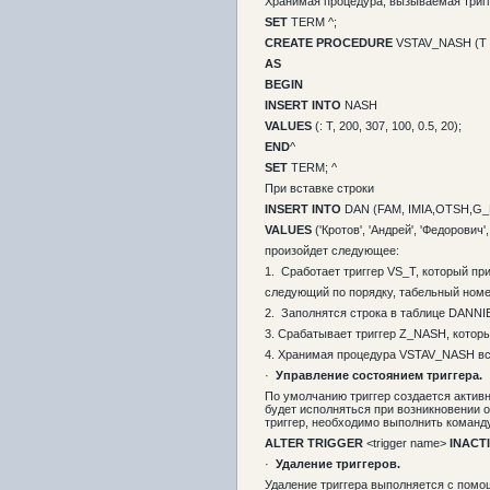
Хранимая процедура, вызываемая триг
SET
TERM ^;
CREATE PROCEDURE
VSTAV_NASH (T
AS
BEGIN
INSERT INTO
NASH
VALUES
(: T, 200, 307, 100, 0.5, 20);
END
^
SET
TERM; ^
При вставке строки
INSERT INTO
DAN (FAM, IMIA,OTSH,G_
VALUES
('Кротов', 'Андрей', 'Федорович', 
произойдет следующее:
1. Сработает триггер VS_T, который пр
следующий по порядку, табельный номе
2. Заполнятся строка в таблице DANNI
3. Срабатывает триггер Z_NASH, котор
4. Хранимая процедура VSTAV_NASH вст
·
Управление состоянием триггера.
По умолчанию триггер создается активн
будет исполняться при возникновении 
триггер, необходимо выполнить команд
ALTER
TRIGGER
<trigger name>
INACT
·
Удаление триггеров.
Удаление триггера выполняется с пом