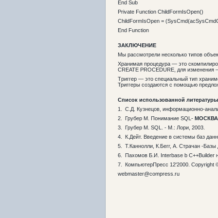
End Sub
Private Function ChildFormIsOpen()
ChildFormIsOpen = (SysCmd(acSysCmdGet
End Function
ЗАКЛЮЧЕНИЕ
Мы рассмотрели несколько типов объе
Хранимая процедура — это скомпилиро
CREATE PROCEDURE, для изменения 
Tриггер — это специальный тип храни
Триггеры создаются с помощью предл
Список использованной литературы
1. С.Д. Кузнецов, информационно-ана
2. Грубер М. Понимание SQL-
МОСКВА 
3. Грубер М. SQL. - М.: Лори, 2003.
4. К.Дейт. Введение в системы баз данн
5. Т.Каннолли, К.Бегг, А. Страчан -Баз
6. Пахомов Б.И. Interbase b C++Builder
7. КомпьютерПресс 12'2000. Copyright
webmaster@compress.ru