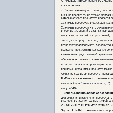
С помощью интерактивного SQL можно 
· Интерактивно;
· С помощью входного файла, содержа
Обычно предпочтение отдают файлам, 
который создает процедуру, является 
Хранимые процедуры в базах данных, п
Хранимые процедуры - это сохраненные
внесение изменений в базы данных дол
модульность разработки приложений;
так же, как и представления, позволяю
позволяют реализовывать дополнительну
позволяют производить каскадные обно
в отличие от представлений, хранимые
обеспечивают очень мощные механизмы
позволяют повысить производительност
при помощи хранимых процедур можно 
Создание хранимых процедур производит
В MS Access как таковых хранимых проц
макросы (типа "Запуск запроса SQL")
модули VBA.
·
Использование файла определени
Для создания и изменения процедуры с
в которой вставляют данные из файла, 
C:\ISGL-INPUT FILENAME DATABASE_
Здесь FILENAME – это имя файла опре