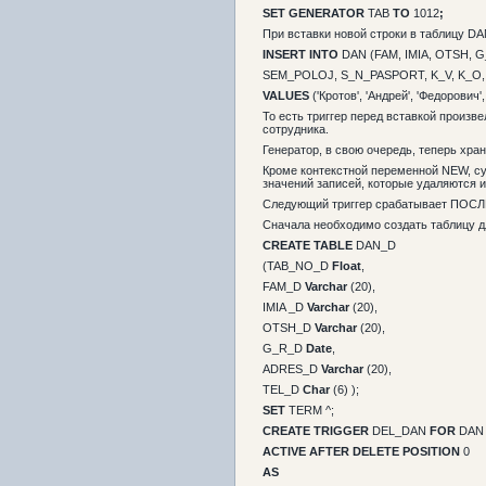
SET GENERATOR
TAB
TO
1012
;
При вставки новой строки в таблицу DA
INSERT INTO
DAN (FAM, IMIA, OTSH, G
SEM_POLOJ, S_N_PASPORT, K_V, K_O,
VALUES
('Кротов', 'Андрей', 'Федорович', '
То есть триггер перед вставкой произв
сотрудника.
Генератор, в свою очередь, теперь хран
Кроме контекстной переменной NEW, с
значений записей, которые удаляются и
Следующий триггер срабатывает ПОС
Сначала необходимо создать таблицу д
CREATE TABLE
DAN_D
(TAB_NO_D
Float
,
FAM_D
Varchar
(20),
IMIA _D
Varchar
(20),
OTSH_D
Varchar
(20),
G_R_D
Date
,
ADRES_D
Varchar
(20),
TEL_D
Char
(6) );
SET
TERM ^;
CREATE TRIGGER
DEL_DAN
FOR
DAN
ACTIVE AFTER DELETE POSITION
0
AS