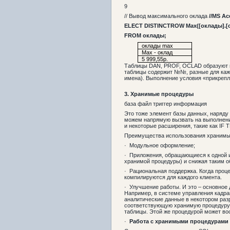
9
// Вывод максимального оклада
//
MS
Ac
ELECT DISTINCTROW Max([
оклады
].[
FROM оклады;
оклады max
Max - оклад
5 999,55р.
Таблицы DAN, PROF, OCLAD образуют пр
таблицы содержит №№, разные для кажд
имена). Выполнение условия «прикрепл
3.
Хранимые процедуры
база файл триггер информация
Это тоже элемент базы данных, наряду
можем напрямую вызвать на выполнение
и некоторые расширения, такие как IF
Преимущества использования хранимы
· Модульное оформление;
· Приложения, обращающиеся к одной и 
хранимой процедуры) и снижая таким о
· Рациональная поддержка. Когда проц
компилируются для каждого клиента.
· Улучшение работы. И это – основное 
Например, в системе управления кадрам
аналитические данные в некотором раз
соответствующую хранимую процедуру, 
таблицы. Этой же процедурой может вос
·
Работа с хранимыми процедурами