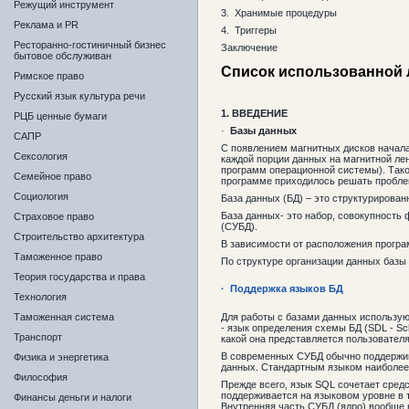
Режущий инструмент
3. Хранимые процедуры
Реклама и PR
4. Триггеры
Ресторанно-гостиничный бизнес
Заключение
бытовое обслуживан
Список использованной
Римское право
Русский язык культура речи
1.
ВВЕДЕНИЕ
РЦБ ценные бумаги
·
Базы данных
САПР
С появлением магнитных дисков начала
Сексология
каждой порции данных на магнитной л
программ операционной системы). Тако
Семейное право
программе приходилось решать пробле
Социология
База данных (БД) – это структурирова
База данных- это набор, совокупность
Страховое право
(СУБД).
Строительство архитектура
В зависимости от расположения програ
Таможенное право
По структуре организации данных базы
Теория государства и права
· Поддержка языков БД
Технология
Для работы с базами данных использую
Таможенная система
- язык определения схемы БД (SDL - Sc
Транспорт
какой она представляется пользовател
В современных СУБД обычно поддержива
Физика и энергетика
данных. Стандартным языком наиболее 
Философия
Прежде всего, язык SQL сочетает средс
поддерживается на языковом уровне в 
Финансы деньги и налоги
Внутренняя часть СУБД (ядро) вообще н