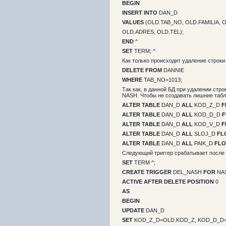
BEGIN
INSERT INTO
DAN_D
VALUES
(OLD.TAB_NO, OLD.FAMILIA, O
OLD.ADRES, OLD.TEL);
END
^
SET
TERM; ^
Как только происходит удаление строки
DELETE FROM
DANNIE
WHERE
TAB_NO=1013;
Так как, в данной БД при удалении стр
NASH. Чтобы не создавать лишние таб
ALTER TABLE
DAN_D
ALL
KOD_Z_D
F
ALTER TABLE
DAN_D
ALL
KOD_D_D
F
ALTER TABLE
DAN_D
ALL
KOD_V_D
F
ALTER TABLE
DAN_D
ALL
SLOJ_D
FL
ALTER TABLE
DAN_D
ALL
PAIK_D
FLO
Следующий триггер срабатывает после 
SET
TERM ^;
CREATE TRIGGER
DEL_NASH
FOR
NA
ACTIVE AFTER DELETE POSITION
0
AS
BEGIN
UPDATE
DAN_D
SET
KOD_Z_D=OLD.KOD_Z, KOD_D_D