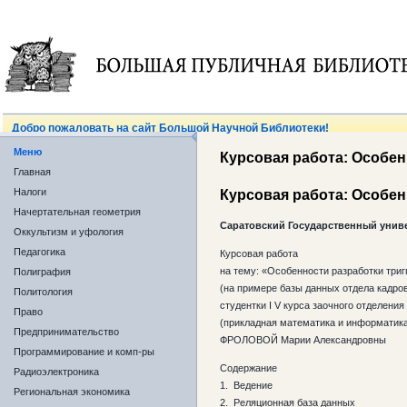
Добро пожаловать на сайт Большой Научной Библиотеки!
Меню
Курсовая работа: Особен
Главная
Налоги
Курсовая работа: Особен
Начертательная геометрия
Саратовский Государственный униве
Оккультизм и уфология
Педагогика
Курсовая работа
на тему: «Особенности разработки три
Полиграфия
(на примере базы данных отдела кадро
Политология
студентки I V курса заочного отделения
Право
(прикладная математика и информатик
Предпринимательство
ФРОЛОВОЙ Марии Александровны
Программирование и комп-ры
Содержание
Радиоэлектроника
1. Ведение
Региональная экономика
2. Реляционная база данных