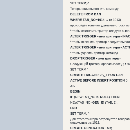
SET TERM;^
Теперь если выполнить команду
DELETE FROM DAN
WHERE TAB_NO=1014;
//
(и 1013)
произойдёт конечно удаление строки и
Что бы отключить триггер следует вып
ALTER TRIGGER <
имя
триггера
> INAC
Что бы включить триггер следует выпо
ALTER TRIGGER <
имя
триггера
> ACT
Что бы удалить триггер команда
DROP TRIGGER <имя триггера>;
Следующий триггер, срабатывает ДО В
SET
TERM ^;
CREATE TRIGGER
VS_T
FOR
DAN
ACTIVE BEFORE INSERT POSITION
0
AS
BEGIN
IF
(NEW.TAB_NO
IS NULL
)
THEN
NEW.TAB_NO=
GEN_ID
(TAB, 1);
END
^
SET
TERM; ^
Для этого триггера потребуется генер
следующие за 1012.
CREATE GENERATOR
TAB
;