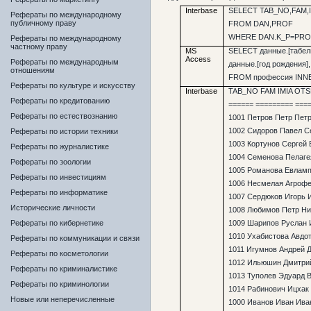
Interbase
SELECT TAB_NO,FAM,
Рефераты по международному
публичному праву
FROM DAN,PROF
WHERE DAN.K_P=PROF
Рефераты по международному
частному праву
MS
SELECT данные.[табел
Access
Рефераты по международным
данные.[год рождения]
отношениям
FROM профессия INNER
Рефераты по культуре и искусству
Interbase
TAB_NO FAM IMIA OT
Рефераты по кредитованию
====== ========= ===
Рефераты по естествознанию
1001 Петров Петр Петр
1002 Сидоров Павел Се
Рефераты по истории техники
1003 Кортунов Сергей 
Рефераты по журналистике
1004 Семенова Пелагея
Рефераты по зоологии
1005 Романова Евламп
Рефераты по инвестициям
1006 Несмелая Агрофен
Рефераты по информатике
1007 Сердюков Игорь 
Исторические личности
1008 Любимов Петр Ни
1009 Шарипов Руслан 
Рефераты по кибернетике
1010 Ухабистова Авдот
Рефераты по коммуникации и связи
1011 Игумнов Андрей Д
Рефераты по косметологии
1012 Ильюшин Дмитрий
Рефераты по криминалистике
1013 Туполев Эдуард 
Рефераты по криминологии
1014 Рабинович Ицхак 
Новые или неперечисленные
1000 Иванов Иван Иван