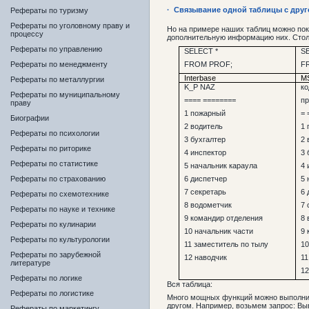
· Связывание одной таблицы с друг
Рефераты по туризму
Рефераты по уголовному праву и
Но на примере наших таблиц можно пок
процессу
дополнительную информацию них. Стол
Рефераты по управлению
SELECT *
SE
FROM PROF;
F
Рефераты по менеджменту
Interbase
M
Рефераты по металлургии
K_P NAZ
ко
Рефераты по муниципальному
==== ========
п
праву
1 пожарный
= 
Биографии
2 водитель
1 
Рефераты по психологии
3 бухгалтер
2 
Рефераты по риторике
4 инспектор
3 
Рефераты по статистике
5 начальник караула
4 
6 диспетчер
5 
Рефераты по страхованию
7 секретарь
6 
Рефераты по схемотехнике
8 водометчик
7 
Рефераты по науке и технике
9 командир отделения
8 
Рефераты по кулинарии
10 начальник части
9 
Рефераты по культурологии
11 заместитель по тылу
10
Рефераты по зарубежной
12 наводчик
11
литературе
12
Рефераты по логике
Вся таблица:
Рефераты по логистике
Много мощных функций можно выполнить
другом. Например, возьмем запрос: В
Рефераты по маркетингу