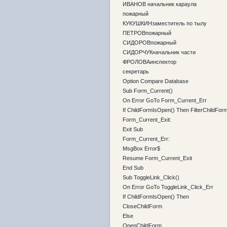
ИВАНОВ начальник караула
пожарный
КУКУШКИНзаместитель по тылу
ПЕТРОВпожарный
СИДОРОВпожарный
СИДОРЧУКначальник части
ФРОЛОВАинспектор
секретарь
Option Compare Database
Sub Form_Current()
On Error GoTo Form_Current_Err
If ChildFormIsOpen() Then FilterChildFor
Form_Current_Exit:
Exit Sub
Form_Current_Err:
MsgBox Error$
Resume Form_Current_Exit
End Sub
Sub ToggleLink_Click()
On Error GoTo ToggleLink_Click_Err
If ChildFormIsOpen() Then
CloseChildForm
Else
OpenChildForm