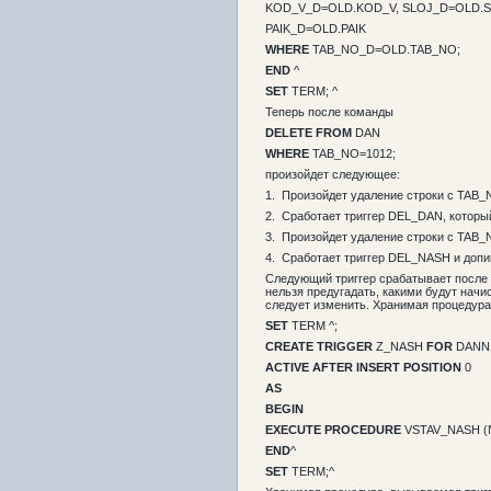
KOD_V_D=OLD.KOD_V, SLOJ_D=OLD.S
PAIK_D=OLD.PAIK
WHERE
TAB_NO_D=OLD.TAB_NO;
END
^
SET
TERM; ^
Теперь после команды
DELETE FROM
DAN
WHERE
TAB_NO=1012;
произойдет следующее:
1. Произойдет удаление строки с TAB_
2. Сработает триггер DEL_DAN, которы
3. Произойдет удаление строки с TAB
4. Сработает триггер DEL_NASH и допи
Следующий триггер срабатывает после 
нельзя предугадать, какими будут нач
следует изменить. Хранимая процедура,
SET
TERM ^;
CREATE TRIGGER
Z_NASH
FOR
DANN
ACTIVE AFTER INSERT POSITION
0
AS
BEGIN
EXECUTE PROCEDURE
VSTAV_NASH (
END
^
SET
TERM;^